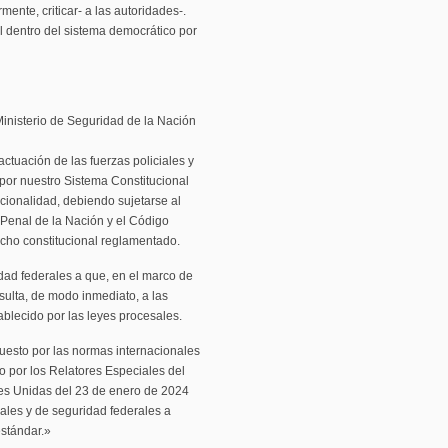
rmente, criticar- a las autoridades-.
l dentro del sistema democrático por
Ministerio de Seguridad de la Nación
ctuación de las fuerzas policiales y
 por nuestro Sistema Constitucional
ucionalidad, debiendo sujetarse al
Penal de la Nación y el Código
cho constitucional reglamentado.
ridad federales a que, en el marco de
sulta, de modo inmediato, a las
ablecido por las leyes procesales.
uesto por las normas internacionales
 por los Relatores Especiales del
s Unidas del 23 de enero de 2024
iales y de seguridad federales a
stándar.»