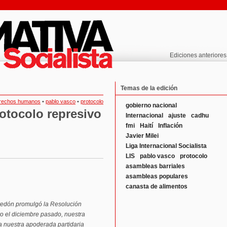
Ediciones anteriores
Temas de la edición
rechos humanos
•
pablo vasco
•
protocolo
gobierno nacional
rotocolo represivo
Internacional
ajuste
cadhu
fmi
Haití
Inflación
Javier Milei
Liga Internacional Socialista
LIS
pablo vasco
protocolo
asambleas barriales
asambleas populares
canasta de alimentos
rredón promulgó la Resolución
o el diciembre pasado, nuestra
 a nuestra apoderada partidaria