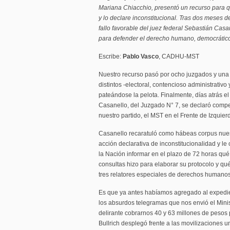
Mariana Chiacchio, presentó un recurso para qu
y lo declare inconstitucional. Tras dos meses de
fallo favorable del juez federal Sebastián Casa
para defender el derecho humano, democrático y
Escribe:
Pablo Vasco
, CADHU-MST
Nuestro recurso pasó por ocho juzgados y una 
distintos -electoral, contencioso administrativo 
pateándose la pelota. Finalmente, días atrás el
Casanello, del Juzgado N° 7, se declaró compe
nuestro partido, el MST en el Frente de Izquie
Casanello recaratuló como hábeas corpus nues
acción declarativa de inconstitucionalidad y le
la Nación informar en el plazo de 72 horas qu
consultas hizo para elaborar su protocolo y qué
tres relatores especiales de derechos humano
Es que ya antes habíamos agregado al expedien
los absurdos telegramas que nos envió el Mini
delirante cobrarnos 40 y 63 millones de pesos p
Bullrich desplegó frente a las movilizaciones u