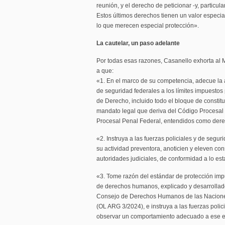
reunión, y el derecho de peticionar -y, particula
Estos últimos derechos tienen un valor especia
lo que merecen especial protección».
La cautelar, un paso adelante
Por todas esas razones, Casanello exhorta al 
a que:
«1. En el marco de su competencia, adecue la a
de seguridad federales a los límites impuestos
de Derecho, incluido todo el bloque de constit
mandato legal que deriva del Código Procesal 
Procesal Penal Federal, entendidos como dere
«2. Instruya a las fuerzas policiales y de segu
su actividad preventora, anoticien y eleven con
autoridades judiciales, de conformidad a lo est
«3. Tome razón del estándar de protección imp
de derechos humanos, explicado y desarrollado
Consejo de Derechos Humanos de las Nacione
(OL ARG 3/2024), e instruya a las fuerzas polic
observar un comportamiento adecuado a ese e