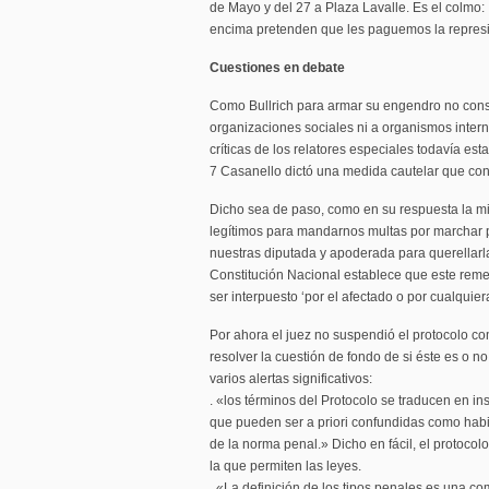
de Mayo y del 27 a Plaza Lavalle. Es el colmo: 
encima pretenden que les paguemos la repres
Cuestiones en debate
Como Bullrich para armar su engendro no consu
organizaciones sociales ni a organismos inter
críticas de los relatores especiales todavía es
7 Casanello dictó una medida cautelar que co
Dicho sea de paso, como en su respuesta la m
legítimos para mandarnos multas por marchar p
nuestras diputada y apoderada para querellarla,
Constitución Nacional establece que este reme
ser interpuesto ‘por el afectado o por cualquier
Por ahora el juez no suspendió el protocolo 
resolver la cuestión de fondo de si éste es o no
varios alertas significativos:
. «los términos del Protocolo se traducen en in
que pueden ser a priori confundidas como habil
de la norma penal.» Dicho en fácil, el protocol
la que permiten las leyes.
. «La definición de los tipos penales es una c