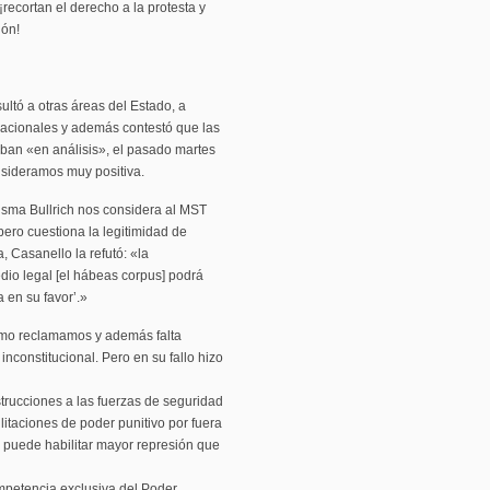
¡recortan el derecho a la protesta y
ión!
ltó a otras áreas del Estado, a
nacionales y además contestó que las
taban «en análisis», el pasado martes
nsideramos muy positiva.
isma Bullrich nos considera al MST
ero cuestiona la legitimidad de
 Casanello la refutó: «la
dio legal [el hábeas corpus] podrá
a en su favor’.»
como reclamamos y además falta
 inconstitucional. Pero en su fallo hizo
strucciones a las fuerzas de seguridad
itaciones de poder punitivo por fuera
o puede habilitar mayor represión que
ompetencia exclusiva del Poder