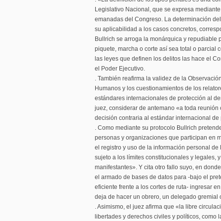
Legislativo Nacional, que se expresa mediante
emanadas del Congreso. La determinación del a
su aplicabilidad a los casos concretos, corres
Bullrich se arroga la monárquica y repudiable 
piquete, marcha o corte así sea total o parcial 
las leyes que definen los delitos las hace el Con
el Poder Ejecutivo.
. También reafirma la validez de la Observaci
Humanos y los cuestionamientos de los relator
estándares internacionales de protección al de
juez, considerar de antemano «a toda reunión c
decisión contraria al estándar internacional de
. Como mediante su protocolo Bullrich pretende
personas y organizaciones que participan en m
el registro y uso de la información personal d
sujeto a los límites constitucionales y legales, y
manifestantes». Y cita otro fallo suyo, en dond
el armado de bases de datos para -bajo el pre
eficiente frente a los cortes de ruta- ingresar 
deja de hacer un obrero, un delegado gremial o 
. Asimismo, el juez afirma que «la libre circulac
libertades y derechos civiles y políticos, como 