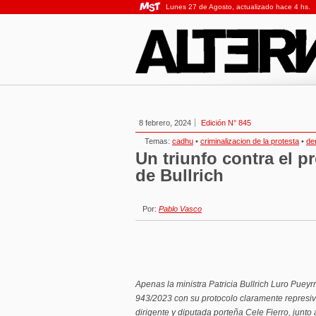
Lunes 27 de Agosto, actualizado hace 4 hs.
8 febrero, 2024
Edición N° 845
Temas:
cadhu
•
criminalizacion de la protesta
•
de
Un triunfo contra el p
de Bullrich
Por:
Pablo Vasco
Apenas la ministra Patricia Bullrich Luro Puey
943/2023 con su protocolo claramente represiv
dirigente y diputada porteña Cele Fierro, junto