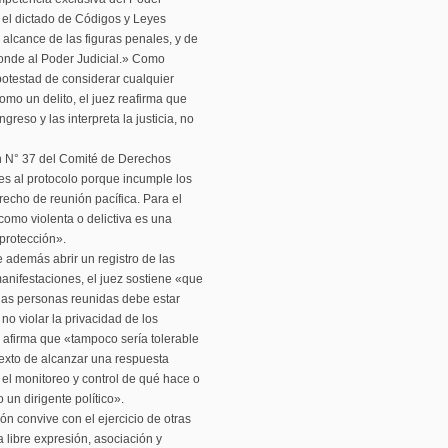
 el dictado de Códigos y Leyes
lcance de las figuras penales, y de
ponde al Poder Judicial.» Como
potestad de considerar cualquier
como un delito, el juez reafirma que
greso y las interpreta la justicia, no
ón N° 37 del Comité de Derechos
es al protocolo porque incumple los
recho de reunión pacífica. Para el
omo violenta o delictiva es una
 protección».
 además abrir un registro de las
anifestaciones, el juez sostiene «que
e las personas reunidas debe estar
 no violar la privacidad de los
e afirma que «tampoco sería tolerable
texto de alcanzar una respuesta
en el monitoreo y control de qué hace o
un dirigente político».
ión convive con el ejercicio de otras
la libre expresión, asociación y