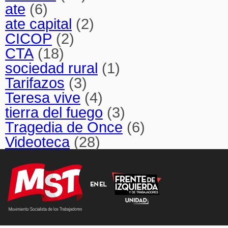
ate
(6)
ate capital
(2)
CICOP
(2)
CTA
(18)
sociedad rural
(1)
Tarifazos
(3)
Teresa vive
(4)
tierra del fuego
(3)
Tragedia de Once
(6)
Videoteca
(28)