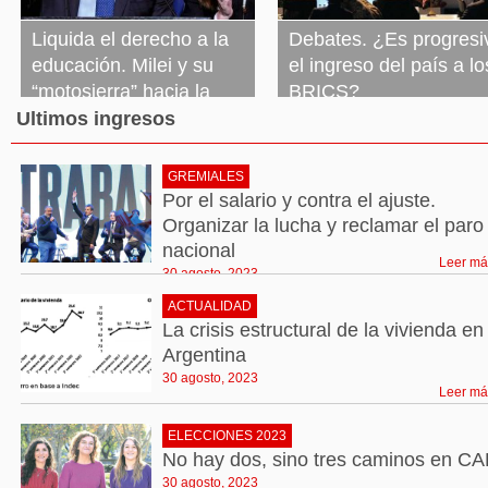
Liquida el derecho a la
Debates. ¿Es progresi
educación. Milei y su
el ingreso del país a lo
“motosierra” hacia la
BRICS?
escuela pública
Ultimos ingresos
30 agosto, 2023
Leer más »
30 agosto, 2023
Leer más »
GREMIALES
Por el salario y contra el ajuste.
Organizar la lucha y reclamar el paro
nacional
Leer má
30 agosto, 2023
ACTUALIDAD
La crisis estructural de la vivienda en
Argentina
30 agosto, 2023
Leer má
ELECCIONES 2023
No hay dos, sino tres caminos en C
30 agosto, 2023