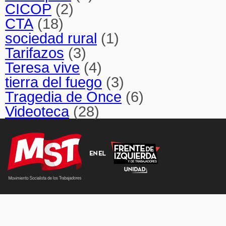
CICOP
(2)
CTA
(18)
sociedad rural
(1)
Tarifazos
(3)
Teresa vive
(4)
tierra del fuego
(3)
Tragedia de Once
(6)
Videoteca
(28)