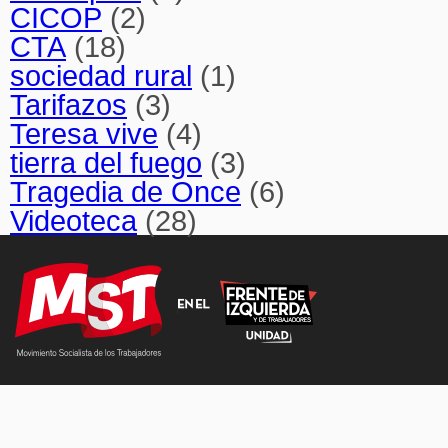
CICOP
(2)
CTA
(18)
sociedad rural
(1)
Tarifazos
(3)
Teresa vive
(4)
tierra del fuego
(3)
Tragedia de Once
(6)
Videoteca
(28)