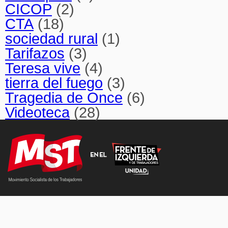
CICOP
(2)
CTA
(18)
sociedad rural
(1)
Tarifazos
(3)
Teresa vive
(4)
tierra del fuego
(3)
Tragedia de Once
(6)
Videoteca
(28)