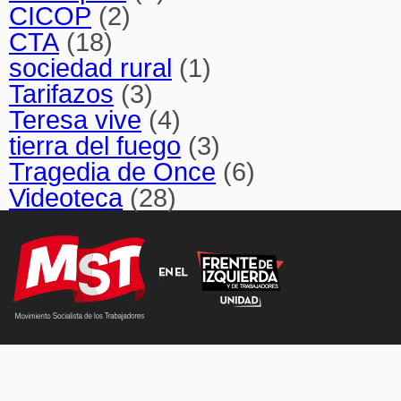
CICOP
(2)
CTA
(18)
sociedad rural
(1)
Tarifazos
(3)
Teresa vive
(4)
tierra del fuego
(3)
Tragedia de Once
(6)
Videoteca
(28)