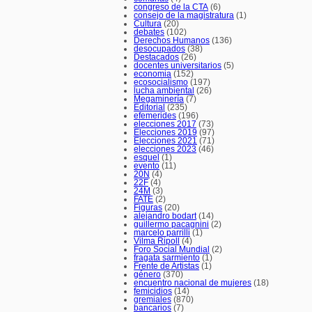
congreso de la CTA
(6)
consejo de la magistratura
(1)
Cultura
(20)
debates
(102)
Derechos Humanos
(136)
desocupados
(38)
Destacados
(26)
docentes universitarios
(5)
economia
(152)
ecosocialismo
(197)
lucha ambiental
(26)
Megaminería
(7)
Editorial
(235)
efemerides
(196)
elecciones 2017
(73)
Elecciones 2019
(97)
Elecciones 2021
(71)
elecciones 2023
(46)
esquel
(1)
evento
(11)
20N
(4)
22F
(4)
24M
(3)
FATE
(2)
Figuras
(20)
alejandro bodart
(14)
guillermo pacagnini
(2)
marcelo parrilli
(1)
Vilma Ripoll
(4)
Foro Social Mundial
(2)
fragata sarmiento
(1)
Frente de Artistas
(1)
género
(370)
encuentro nacional de mujeres
(18)
femicidios
(14)
gremiales
(870)
bancarios
(7)