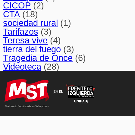
CICOP
(2)
CTA
(18)
sociedad rural
(1)
Tarifazos
(3)
Teresa vive
(4)
tierra del fuego
(3)
Tragedia de Once
(6)
Videoteca
(28)