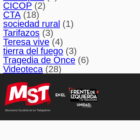
CICOP
(2)
CTA
(18)
sociedad rural
(1)
Tarifazos
(3)
Teresa vive
(4)
tierra del fuego
(3)
Tragedia de Once
(6)
Videoteca
(28)