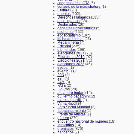
congreso de la CTA
(6)
consejo de la magistratura
(1)
Cultura
(20)
debates
(102)
Derechos Humanos
(136)
desocupados
(38)
Destacados
(26)
docentes universitarios
(5)
economia
(152)
ecosocialismo
(197)
lucha ambiental
(26)
Megaminería
(7)
Editorial
(235)
efemerides
(196)
elecciones 2017
(73)
Elecciones 2019
(97)
Elecciones 2021
(71)
elecciones 2023
(46)
esquel
(1)
evento
(11)
20N
(4)
22F
(4)
24M
(3)
FATE
(2)
Figuras
(20)
alejandro bodart
(14)
guillermo pacagnini
(2)
marcelo parrilli
(1)
Vilma Ripoll
(4)
Foro Social Mundial
(2)
fragata sarmiento
(1)
Frente de Artistas
(1)
género
(370)
encuentro nacional de mujeres
(18)
femicidios
(14)
gremiales
(870)
bancarios
(7)