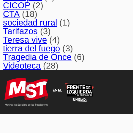
CICOP
(2)
CTA
(18)
sociedad rural
(1)
Tarifazos
(3)
Teresa vive
(4)
tierra del fuego
(3)
Tragedia de Once
(6)
Videoteca
(28)