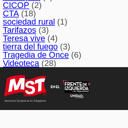
CICOP
(2)
CTA
(18)
sociedad rural
(1)
Tarifazos
(3)
Teresa vive
(4)
tierra del fuego
(3)
Tragedia de Once
(6)
Videoteca
(28)