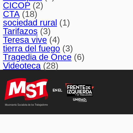
CICOP
(2)
CTA
(18)
sociedad rural
(1)
Tarifazos
(3)
Teresa vive
(4)
tierra del fuego
(3)
Tragedia de Once
(6)
Videoteca
(28)