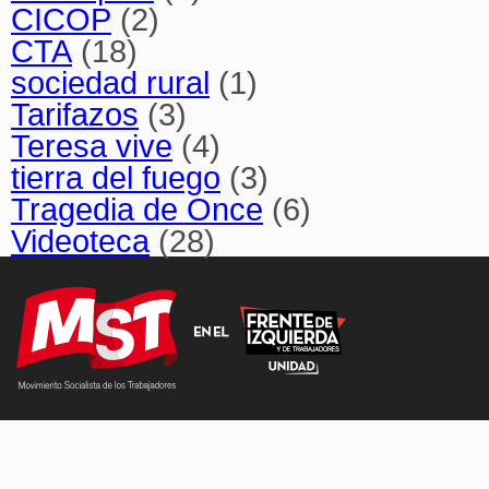
CICOP
(2)
CTA
(18)
sociedad rural
(1)
Tarifazos
(3)
Teresa vive
(4)
tierra del fuego
(3)
Tragedia de Once
(6)
Videoteca
(28)