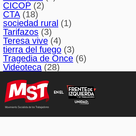
CICOP
(2)
CTA
(18)
sociedad rural
(1)
Tarifazos
(3)
Teresa vive
(4)
tierra del fuego
(3)
Tragedia de Once
(6)
Videoteca
(28)