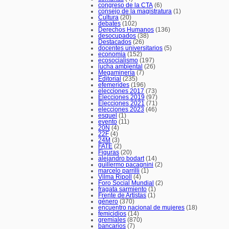
congreso de la CTA
(6)
consejo de la magistratura
(1)
Cultura
(20)
debates
(102)
Derechos Humanos
(136)
desocupados
(38)
Destacados
(26)
docentes universitarios
(5)
economia
(152)
ecosocialismo
(197)
lucha ambiental
(26)
Megaminería
(7)
Editorial
(235)
efemerides
(196)
elecciones 2017
(73)
Elecciones 2019
(97)
Elecciones 2021
(71)
elecciones 2023
(46)
esquel
(1)
evento
(11)
20N
(4)
22F
(4)
24M
(3)
FATE
(2)
Figuras
(20)
alejandro bodart
(14)
guillermo pacagnini
(2)
marcelo parrilli
(1)
Vilma Ripoll
(4)
Foro Social Mundial
(2)
fragata sarmiento
(1)
Frente de Artistas
(1)
género
(370)
encuentro nacional de mujeres
(18)
femicidios
(14)
gremiales
(870)
bancarios
(7)