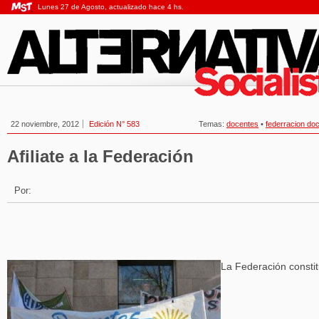
Lunes 27 de Agosto, actualizado hace 4 hs.
22 noviembre, 2012
Edición N° 583
Temas:
docentes
•
federracion do
Afiliate a la Federación
Por:
La Federación consti