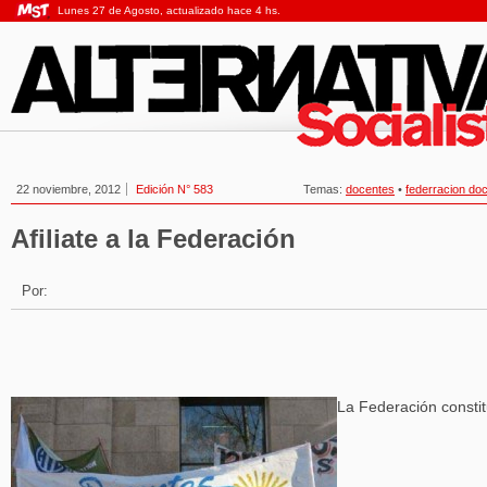
Lunes 27 de Agosto, actualizado hace 4 hs.
22 noviembre, 2012
Edición N° 583
Temas:
docentes
•
federracion do
Afiliate a la Federación
Por:
La Federación consti