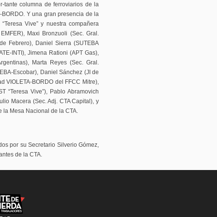
-tante columna de ferroviarios de la
A-BORDO. Y una gran presencia de la
o “Teresa Vive” y nuestra compañera
 EMFER), Maxi Bronzuoli (Sec. Gral.
e Febrero), Daniel Sierra (SUTEBA
ATE-INTI), Jimena Rationi (APT Gas),
rgentinas), Marta Reyes (Sec. Gral.
TEBA-Escobar), Daniel Sánchez (JI de
dad VIOLETA-BORDO del FFCC Mitre),
T “Teresa Vive”), Pablo Abramovich
ulio Macera (Sec. Adj. CTA Capital), y
e la Mesa Nacional de la CTA.
os por su Secretario Silverio Gómez,
antes de la CTA.