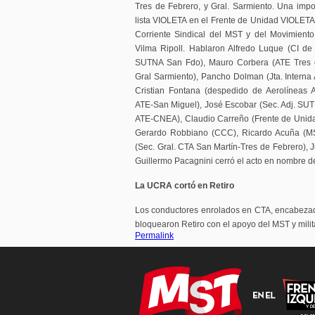
Tres de Febrero, y Gral. Sarmiento. Una impor
lista VIOLETA en el Frente de Unidad VIOLET
Corriente Sindical del MST y del Movimient
Vilma Ripoll. Hablaron Alfredo Luque (CI de
SUTNA San Fdo), Mauro Corbera (ATE Tres d
Gral Sarmiento), Pancho Dolman (Jta. Interna 
Cristian Fontana (despedido de Aerolíneas A
ATE-San Miguel), José Escobar (Sec. Adj. SU
ATE-CNEA), Claudio Carreño (Frente de Uni
Gerardo Robbiano (CCC), Ricardo Acuña (MS
(Sec. Gral. CTA San Martín-Tres de Febrero), J
Guillermo Pacagnini cerró el acto en nombre d
La UCRA cortó en Retiro
Los conductores enrolados en CTA, encabezad
bloquearon Retiro con el apoyo del MST y milit
Permalink