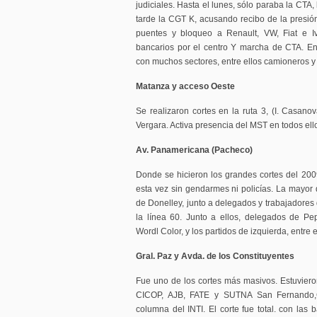
judiciales. Hasta el lunes, sólo paraba la CTA,
tarde la CGT K, acusando recibo de la presión
puentes y bloqueo a Renault, VW, Fiat e I
bancarios por el centro Y marcha de CTA. En
con muchos sectores, entre ellos camioneros 
Matanza y acceso Oeste
Se realizaron cortes en la ruta 3, (I. Casano
Vergara. Activa presencia del MST en todos ell
Av. Panamericana (Pacheco)
Donde se hicieron los grandes cortes del 2009
esta vez sin gendarmes ni policías. La mayor 
de Donelley, junto a delegados y trabajadores 
la línea 60. Junto a ellos, delegados de Peps
Wordl Color, y los partidos de izquierda, entre 
Gral. Paz y Avda. de los Constituyentes
Fue uno de los cortes más masivos. Estuvieron
CICOP, AJB, FATE y SUTNA San Fernando
columna del INTI. El corte fue total. con las