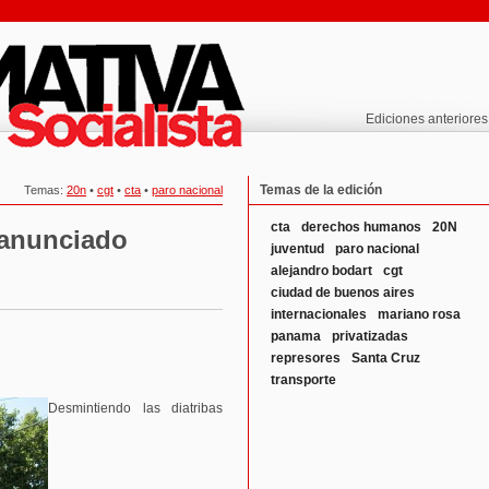
Ediciones anteriores
Temas de la edición
Temas:
20n
•
cgt
•
cta
•
paro nacional
cta
derechos humanos
20N
 anunciado
juventud
paro nacional
alejandro bodart
cgt
ciudad de buenos aires
internacionales
mariano rosa
panama
privatizadas
represores
Santa Cruz
transporte
Desmintiendo las diatribas