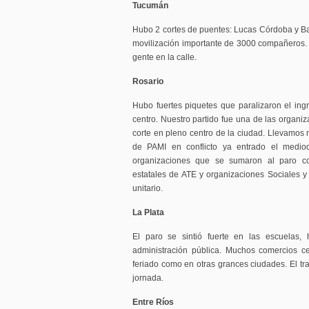
Tucumán
Hubo 2 cortes de puentes: Lucas Córdoba y Barr
movilización importante de 3000 compañeros. E
gente en la calle.
Rosario
Hubo fuertes piquetes que paralizaron el ingr
centro. Nuestro partido fue una de las organi
corte en pleno centro de la ciudad. Llevamos 
de PAMI en conflicto ya entrado el mediod
organizaciones que se sumaron al paro 
estatales de ATE y organizaciones Sociales y 
unitario.
La Plata
El paro se sintió fuerte en las escuelas, hos
administración pública. Muchos comercios c
feriado como en otras grances ciudades. El tra
jornada.
Entre Ríos