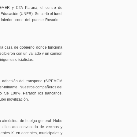
GMER y CTA Paraná, el centro de
 Educaciòn (UNER). Se cortó el túnel
interior: corte del puente Rosario –
 la casa de gobierno donde funciona
recibieron con un vallado y un camión
irigentes oficialistas.
a adhesión del transporte (SIPEMOM
ter-minante. Nuestros compañeros del
ro fue 100%. Pararon los bancarios,
ubo movilización.
la atmósfera de huelga general. Hubo
e ellos autoconvocado de vecinos y
gentes K. en docentes, municipales y