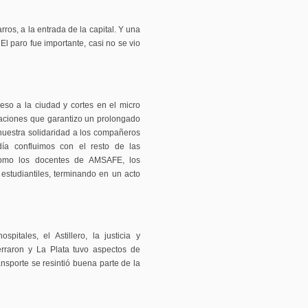
os, a la entrada de la capital. Y una
l paro fue importante, casi no se vio
eso a la ciudad y cortes en el micro
zaciones que garantizo un prolongado
nuestra solidaridad a los compañeros
ía confluimos con el resto de las
como los docentes de AMSAFE, los
estudiantiles, terminando en un acto
pitales, el Astillero, la justicia y
erraron y La Plata tuvo aspectos de
nsporte se resintió buena parte de la