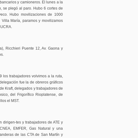
 bancarios y camioneros. El lunes a la
, se plegó al paro. Hubo 6 cortes de
veco. Hubo movilizaciones de 1000
 Villa María, paramos y movilizamos
y UCRA.
va), Ricchieri Puente 12, Av. Gaona y
os.
 los trabajadores volvimos a la ruta,
delegación fue la de obreros gráficos
de Kraft, delegados y trabajadores de
ico, del Frigorífico Rioplatense, de
ellos el MST.
 dirigen-tes y trabajadores de ATE y
,CNEA, EMFER, Gas Natural y una
 banderas de las CTA de San Martín y