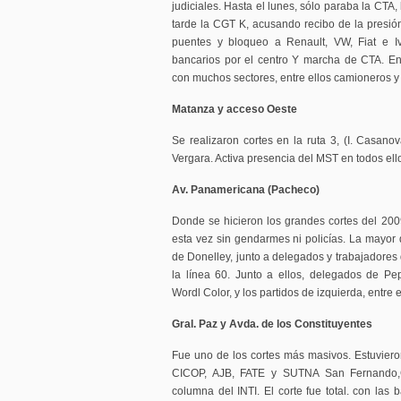
judiciales. Hasta el lunes, sólo paraba la CTA,
tarde la CGT K, acusando recibo de la presión
puentes y bloqueo a Renault, VW, Fiat e I
bancarios por el centro Y marcha de CTA. En
con muchos sectores, entre ellos camioneros 
Matanza y acceso Oeste
Se realizaron cortes en la ruta 3, (I. Casano
Vergara. Activa presencia del MST en todos ell
Av. Panamericana (Pacheco)
Donde se hicieron los grandes cortes del 2009
esta vez sin gendarmes ni policías. La mayor 
de Donelley, junto a delegados y trabajadores 
la línea 60. Junto a ellos, delegados de Peps
Wordl Color, y los partidos de izquierda, entre 
Gral. Paz y Avda. de los Constituyentes
Fue uno de los cortes más masivos. Estuvieron
CICOP, AJB, FATE y SUTNA San Fernando
columna del INTI. El corte fue total. con las