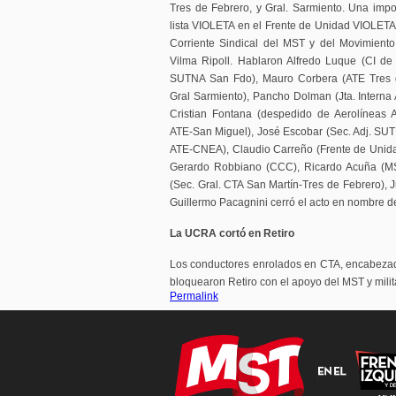
Tres de Febrero, y Gral. Sarmiento. Una impor
lista VIOLETA en el Frente de Unidad VIOLET
Corriente Sindical del MST y del Movimient
Vilma Ripoll. Hablaron Alfredo Luque (CI de
SUTNA San Fdo), Mauro Corbera (ATE Tres d
Gral Sarmiento), Pancho Dolman (Jta. Interna 
Cristian Fontana (despedido de Aerolíneas A
ATE-San Miguel), José Escobar (Sec. Adj. SU
ATE-CNEA), Claudio Carreño (Frente de Uni
Gerardo Robbiano (CCC), Ricardo Acuña (MS
(Sec. Gral. CTA San Martín-Tres de Febrero), J
Guillermo Pacagnini cerró el acto en nombre d
La UCRA cortó en Retiro
Los conductores enrolados en CTA, encabezad
bloquearon Retiro con el apoyo del MST y milit
Permalink