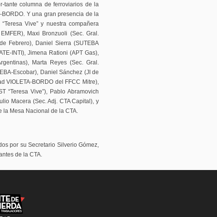
-tante columna de ferroviarios de la
A-BORDO. Y una gran presencia de la
o “Teresa Vive” y nuestra compañera
 EMFER), Maxi Bronzuoli (Sec. Gral.
e Febrero), Daniel Sierra (SUTEBA
ATE-INTI), Jimena Rationi (APT Gas),
rgentinas), Marta Reyes (Sec. Gral.
TEBA-Escobar), Daniel Sánchez (JI de
dad VIOLETA-BORDO del FFCC Mitre),
T “Teresa Vive”), Pablo Abramovich
ulio Macera (Sec. Adj. CTA Capital), y
e la Mesa Nacional de la CTA.
os por su Secretario Silverio Gómez,
antes de la CTA.