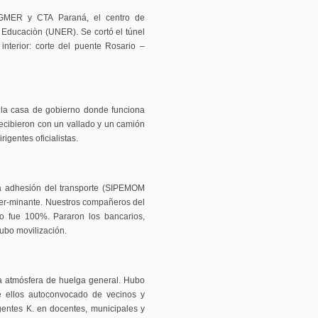
GMER y CTA Paraná, el centro de
 Educaciòn (UNER). Se cortó el túnel
interior: corte del puente Rosario –
 la casa de gobierno donde funciona
recibieron con un vallado y un camión
irigentes oficialistas.
a adhesión del transporte (SIPEMOM
ter-minante. Nuestros compañeros del
ro fue 100%. Pararon los bancarios,
ubo movilización.
la atmósfera de huelga general. Hubo
e ellos autoconvocado de vecinos y
gentes K. en docentes, municipales y