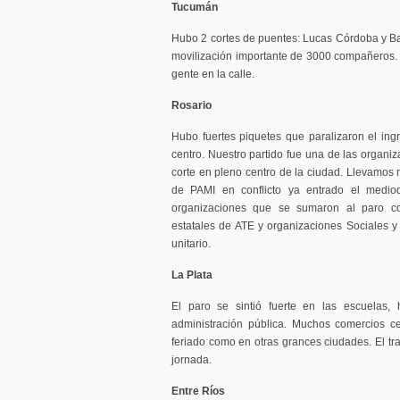
Tucumán
Hubo 2 cortes de puentes: Lucas Córdoba y Barr
movilización importante de 3000 compañeros. E
gente en la calle.
Rosario
Hubo fuertes piquetes que paralizaron el ingr
centro. Nuestro partido fue una de las organi
corte en pleno centro de la ciudad. Llevamos 
de PAMI en conflicto ya entrado el mediod
organizaciones que se sumaron al paro 
estatales de ATE y organizaciones Sociales y 
unitario.
La Plata
El paro se sintió fuerte en las escuelas, hos
administración pública. Muchos comercios c
feriado como en otras grances ciudades. El tra
jornada.
Entre Ríos