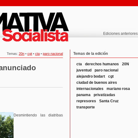
Ediciones anteriores
Temas de la edición
Temas:
20n
•
cgt
•
cta
•
paro nacional
cta
derechos humanos
20N
 anunciado
juventud
paro nacional
alejandro bodart
cgt
ciudad de buenos aires
internacionales
mariano rosa
panama
privatizadas
represores
Santa Cruz
transporte
Desmintiendo las diatribas