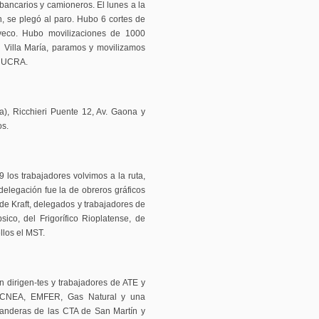
 bancarios y camioneros. El lunes a la
, se plegó al paro. Hubo 6 cortes de
veco. Hubo movilizaciones de 1000
 Villa María, paramos y movilizamos
y UCRA.
va), Ricchieri Puente 12, Av. Gaona y
os.
 los trabajadores volvimos a la ruta,
delegación fue la de obreros gráficos
de Kraft, delegados y trabajadores de
ico, del Frigorífico Rioplatense, de
ellos el MST.
 dirigen-tes y trabajadores de ATE y
,CNEA, EMFER, Gas Natural y una
 banderas de las CTA de San Martín y