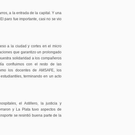
os, a la entrada de la capital. Y una
l paro fue importante, casi no se vio
eso a la ciudad y cortes en el micro
zaciones que garantizo un prolongado
nuestra solidaridad a los compañeros
ía confluimos con el resto de las
como los docentes de AMSAFE, los
estudiantiles, terminando en un acto
pitales, el Astillero, la justicia y
erraron y La Plata tuvo aspectos de
nsporte se resintió buena parte de la