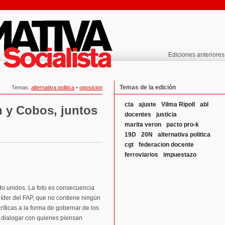
Ediciones anteriores
Temas de la edición
Temas:
alternativa politica
•
oposicion
cta
ajuste
Vilma Ripoll
abl
n y Cobos, juntos
docentes
justicia
marita veron
pacto pro-k
19D
20N
alternativa politica
cgt
federacion docente
ferroviarios
impuestazo
ado unidos. La foto es consecuencia
 líder del FAP, que no contiene ningún
ríticas a la forma de gobernar de los
e dialogar con quienes piensan