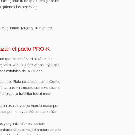
 única garantía de que este ajuste no
a quienes los necesitan.
, Seguridad, Mujer y Transporte.
hazan el pacto PRO-K
tud que fue el récord histórico de
icas realizadas sobre varias leyes que
nos estatales de la Ciudad.
do del Plata para financiar el Centro
o de cargas en Lugano con exenciones
iarios para habilitar los planes
zaron esas leyes ya «cocinadas» por
e se ponen a votación en la sesión
os y organizaciones sociales
entaron un recurso de amparo ante la