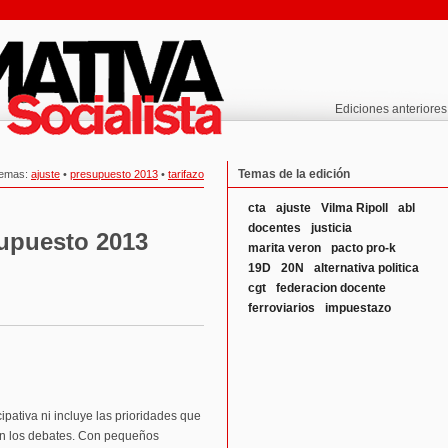
Ediciones anteriores
Temas de la edición
emas:
ajuste
•
presupuesto 2013
•
tarifazo
cta
ajuste
Vilma Ripoll
abl
docentes
justicia
supuesto 2013
marita veron
pacto pro-k
19D
20N
alternativa politica
cgt
federacion docente
ferroviarios
impuestazo
pativa ni incluye las prioridades que
on los debates. Con pequeños