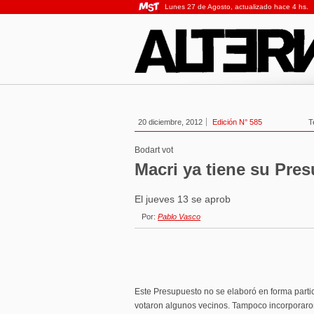
Lunes 27 de Agosto, actualizado hace 4 hs.
20 diciembre, 2012
Edición N° 585
T
Bodart vot
Macri ya tiene su Pre
El jueves 13 se aprob
Por:
Pablo Vasco
Este Presupuesto no se elaboró en forma partici
votaron algunos vecinos. Tampoco incorporar