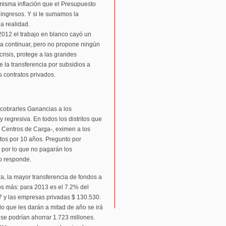
 misma inflación que el Presupuesto
 ingresos. Y si le sumamos la
la realidad.
2012 el trabajo en blanco cayó un
 a continuar, pero no propone ningún
crisis, protege a las grandes
 la transferencia por subsidios a
s contratos privados.
 cobrarles Ganancias a los
y regresiva. En todos los distritos que
, Centros de Carga-, eximen a los
tos por 10 años. Pregunto por
 por lo que no pagarán los
o responde.
ra, la mayor transferencia de fondos a
 más: para 2013 es el 7.2% del
07 y las empresas privadas $ 130.530.
o que les darán a mitad de año se irá
a se podrían ahorrar 1.723 millones.