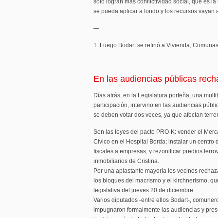
sólo logran más conflictividad social, que es la
se pueda aplicar a fondo y los recursos vayan 
—
1. Luego Bodart se refirió a Vivienda, Comunas
En las audiencias públicas rec
Días atrás, en la Legislatura porteña, una multi
participación, intervino en las audiencias públ
se deben votar dos veces, ya que afectan terre
Son las leyes del pacto PRO-K: vender el Merca
Cívico en el Hospital Borda; instalar un centr
fiscales a empresas, y rezonificar predios ferrov
inmobiliarios de Cristina.
Por una aplastante mayoría los vecinos recha
los bloques del macrismo y el kirchnerismo, qu
legislativa del jueves 20 de diciembre.
Varios diputados -entre ellos Bodart-, comuner
impugnaron formalmente las audiencias y pres