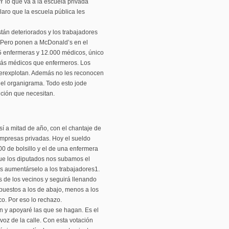
Y lo que va a la escuela privada
aro que la escuela pública les
stán deteriorados y los trabajadores
 Pero ponen a McDonald’s en el
95 enfermeras y 12.000 médicos, único
más médicos que enfermeros. Los
erexplotan. Además no les reconocen
e el organigrama. Todo esto jode
nción que necesitan.
í a mitad de año, con el chantaje de
empresas privadas. Hoy el sueldo
00 de bolsillo y el de una enfermera
ue los diputados nos subamos el
s aumentárselo a los trabajadores1.
 de los vecinos y seguirá llenando
puestos a los de abajo, menos a los
co. Por eso lo rechazo.
n y apoyaré las que se hagan. Es el
 voz de la calle. Con esta votación