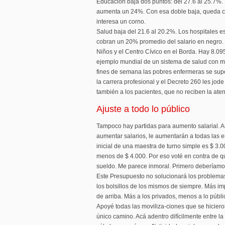
Educación baja dos puntos: del 27.6 al 25.7%. 
aumenta un 24%. Con esa doble baja, queda cl
interesa un corno.
Salud baja del 21.6 al 20.2%. Los hospitales e
cobran un 20% promedio del salario en negro.
Niños y el Centro Cívico en el Borda. Hay 8.0
ejemplo mundial de un sistema de salud con 
fines de semana las pobres enfermeras se sup
la carrera profesional y el Decreto 260 les jod
también a los pacientes, que no reciben la ate
Ajuste a todo lo público
Tampoco hay partidas para aumento salarial. As
aumentar salarios, le aumentarán a todas las 
inicial de una maestra de turno simple es $ 3.0
menos de $ 4.000. Por eso voté en contra de q
sueldo. Me parece inmoral. Primero deberíamo
Este Presupuesto no solucionará los problemas
los bolsillos de los mismos de siempre. Más im
de arriba. Más a los privados, menos a lo públi
Apoyé todas las moviliza-ciones que se hiciero
único camino. Acá adentro difícilmente entre la