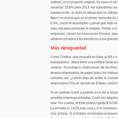
matices, es el proyecto original. Se basa en la
nacional: 10.8% para 2013. Así subestiman los
subejecución, es todo un dibujo que no refleja 
Macri reconoció que en el primer semestre de 
0.9%, creció el desempleo y prevé que esto va
plan real para promover el empleo. Frente a la 
empresas: crecen las exenciones fiscales, sigue
sectores privados y los beneficios a los grande
Más desigualdad
Como Cristina -que recauda en base al IVA y a
trabajadores-, Macri tiene una política fiscal mu
crearon -Tecnológico, Audiovisual, de las Artes
grupos empresarios de pagar todos los impues
enésima vez: ¿cuánto deja de recibir la Ciudad
empresarios? Es un secreto de Estado, nadie l
Si un contrato huele a podrido es el de la basu
grandes empresas privadas. Cada vez pagamos
total. Por cuadra, el Ente público gasta $ 53.9
La privada es 142% más cara y si le sumamos l
casi al triple. Si el Estado recolectara la basur