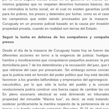
mismos golpistas que no respetan derechos humanos básicos, d
se criminaliza la lucha social, en el cual no existen garantías juríd
para los pobres, los presos y detenidos por luchar, como es el cas
los campesinos que están siendo procesados por la masacre
Curuguaty en un proceso judicial basado en la causa por invasió
propiedad privada, cuando en realidad son tierras del Estado.
Seguir la lucha en defensa de los compañeros y compañe
presos
Desde el día de la masacre de Curuguaty hasta hoy se fueron d
diferentes acciones en torno a la exigencia de justicia: huelga
hambre y movilizaciones que conquistaron pequeños avances: la pri
domiciliaria para 7 de los detenidos/as y la recusación del juez, que 
que retirarse del caso por prevaricato. Sin embargo somos concie
que la justicia está en función del poder político que hoy está decidi
favorecer a los grandes latifundistas y empresarios del agronegocio 
narcotráfico, por lo que sólo la lucha del pueblo y la concie
revolucionaria podría construir una fuerza capaz de cambiar las co
En pleno escenario electoral se está dirimiendo en tribunale
propiedad del inmueble “Marina kue”, es decir, se está tratand
sostener jurídicamente la mentira respecto de la pertenencia de e
tierras a la familia colorado-estronista Riquelme. El 15 de abril pa