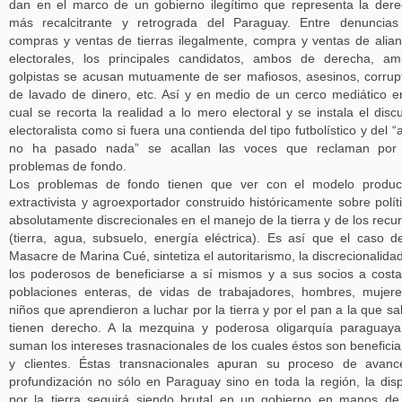
dan en el marco de un gobierno ilegítimo que representa la der
más recalcitrante y retrograda del Paraguay. Entre denuncia
compras y ventas de tierras ilegalmente, compra y ventas de alia
electorales, los principales candidatos, ambos de derecha, a
golpistas se acusan mutuamente de ser mafiosos, asesinos, corrup
de lavado de dinero, etc. Así y en medio de un cerco mediático e
cual se recorta la realidad a lo mero electoral y se instala el disc
electoralista como si fuera una contienda del tipo futbolístico y del “
no ha pasado nada” se acallan las voces que reclaman por 
problemas de fondo.
Los problemas de fondo tienen que ver con el modelo product
extractivista y agroexportador construido históricamente sobre polít
absolutamente discrecionales en el manejo de la tierra y de los recu
(tierra, agua, subsuelo, energía eléctrica). Es así que el caso d
Masacre de Marina Cué, sintetiza el autoritarismo, la discrecionalida
los poderosos de beneficiarse a sí mismos y a sus socios a cost
poblaciones enteras, de vidas de trabajadores, hombres, mujer
niños que aprendieron a luchar por la tierra y por el pan a la que s
tienen derecho. A la mezquina y poderosa oligarquía paraguay
suman los intereses trasnacionales de los cuales éstos son beneficia
y clientes. Éstas transnacionales apuran su proceso de avan
profundización no sólo en Paraguay sino en toda la región, la dis
por la tierra seguirá siendo brutal en un gobierno en manos de