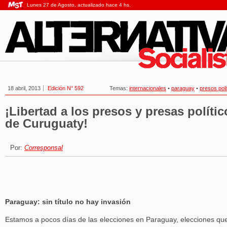
Lunes 27 de Agosto, actualizado hace 4 hs.
18 abril, 2013
Edición N° 592
Temas:
internacionales
•
paraguay
•
presos poli
¡Libertad a los presos y presas polític
de Curuguaty!
Por:
Corresponsal
Paraguay: sin título no hay invasión
Estamos a pocos días de las elecciones en Paraguay, elecciones qu