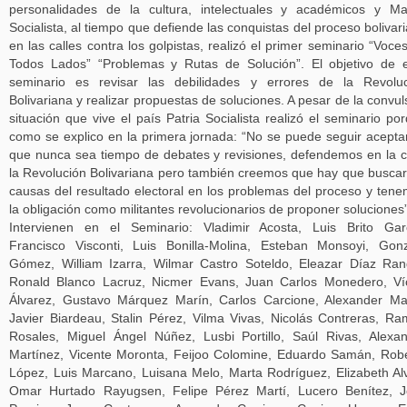
personalidades de la cultura, intelectuales y académicos y M
Socialista, al tiempo que defiende las conquistas del proceso bolivar
en las calles contra los golpistas, realizó el primer seminario “Voce
Todos Lados” “Problemas y Rutas de Solución”. El objetivo de 
seminario es revisar las debilidades y errores de la Revolu
Bolivariana y realizar propuestas de soluciones. A pesar de la convul
situación que vive el país Patria Socialista realizó el seminario po
como se explico en la primera jornada: “No se puede seguir acept
que nunca sea tiempo de debates y revisiones, defendemos en la c
la Revolución Bolivariana pero también creemos que hay que buscar
causas del resultado electoral en los problemas del proceso y ten
la obligación como militantes revolucionarios de proponer soluciones”
Intervienen en el Seminario: Vladimir Acosta, Luis Brito Gar
Francisco Visconti, Luis Bonilla-Molina, Esteban Monsoyi, Gon
Gómez, William Izarra, Wilmar Castro Soteldo, Eleazar Díaz Ran
Ronald Blanco Lacruz, Nicmer Evans, Juan Carlos Monedero, Ví
Álvarez, Gustavo Márquez Marín, Carlos Carcione, Alexander Ma
Javier Biardeau, Stalin Pérez, Vilma Vivas, Nicolás Contreras, R
Rosales, Miguel Ángel Núñez, Lusbi Portillo, Saúl Rivas, Alexa
Martínez, Vicente Moronta, Feijoo Colomine, Eduardo Samán, Rob
López, Luis Marcano, Luisana Melo, Marta Rodríguez, Elizabeth Al
Omar Hurtado Rayugsen, Felipe Pérez Martí, Lucero Benítez, 