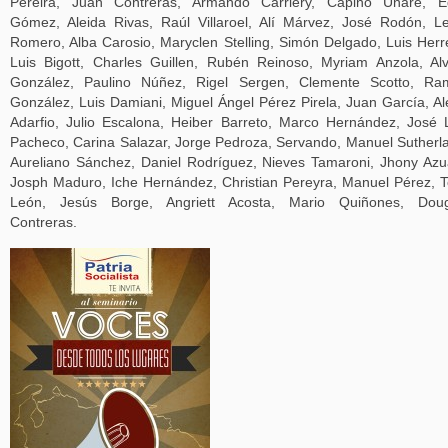
Pereira, Juan Contreras, Armando Carriery, Capino Unare, E
Gómez, Aleida Rivas, Raúl Villaroel, Alí Márvez, José Rodón, L
Romero, Alba Carosio, Maryclen Stelling, Simón Delgado, Luis Herr
Luis Bigott, Charles Guillen, Rubén Reinoso, Myriam Anzola, Al
González, Paulino Núñez, Rigel Sergen, Clemente Scotto, Ra
González, Luis Damiani, Miguel Ángel Pérez Pirela, Juan García, Al
Adarfio, Julio Escalona, Heiber Barreto, Marco Hernández, José 
Pacheco, Carina Salazar, Jorge Pedroza, Servando, Manuel Sutherl
Aureliano Sánchez, Daniel Rodríguez, Nieves Tamaroni, Jhony Azu
Josph Maduro, Iche Hernández, Christian Pereyra, Manuel Pérez, 
León, Jesús Borge, Angriett Acosta, Mario Quiñones, Doug
Contreras.