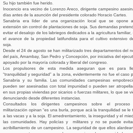
Su hijo también fue herido.
Inocencio era vecino de Lorenzo Areco, dirigente campesino asesi
días antes de la asunción del presidente colorado Horacio Cartes.
Sanabria era líder de una organización local que se opone a
extensión sin control de plantaciones de soja. Sus demandas preten
evitar el desalojo de los labriegos dedicados a la agricultura familiar,
el avance de la propiedad latifundista para el cultivo extensivo d
soja.
Desde el 24 de agosto se han militarizado tres departamentos del n
del país, Amambay, San Pedro y Concepción, por iniciativa del ejecut
apoyado por la mayoría colorada y liberal del congreso.
Los propulsores de esta medida aseguran que es para lle
“tranquilidad y seguridad” a la zona, evidentemente no fue el caso 
Sanabria y su familia. Las comunidades campesinas empobreci
pueden ser asesinadas con total impunidad o pueden ser atropell
en sus propias viviendas por sicarios o fuerzas militares, lo que se v
denunciando desde diferentes instancias.
Consultados los dirigentes campesinos sobre el proceso
militarización opinan “es una burla, porque acá la tranquilidad se le 
a las vacas y a la soja. El amedrentamiento, la inseguridad y el mie
las comunidades. Hay policías y militares y no se puede evita
acribillamiento de un campesino. La seguridad de que ellos alardea