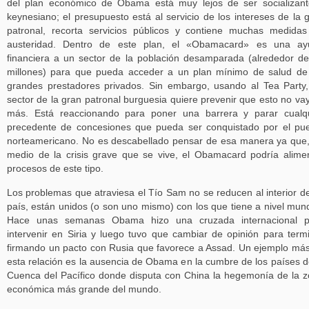
del plan económico de Obama está muy lejos de ser socializan
keynesiano; el presupuesto está al servicio de los intereses de la 
patronal, recorta servicios públicos y contiene muchas medida
austeridad. Dentro de este plan, el «Obamacard» es una ay
financiera a un sector de la población desamparada (alrededor d
millones) para que pueda acceder a un plan mínimo de salud de
grandes prestadores privados. Sin embargo, usando al Tea Party
sector de la gran patronal burguesia quiere prevenir que esto no va
más. Está reaccionando para poner una barrera y parar cualq
precedente de concesiones que pueda ser conquistado por el pu
norteamericano. No es descabellado pensar de esa manera ya que
medio de la crisis grave que se vive, el Obamacard podría alime
procesos de este tipo.
Los problemas que atraviesa el Tío Sam no se reducen al interior d
país, están unidos (o son uno mismo) con los que tiene a nivel mund
Hace unas semanas Obama hizo una cruzada internacional p
intervenir en Siria y luego tuvo que cambiar de opinión para term
firmando un pacto con Rusia que favorece a Assad. Un ejemplo má
esta relación es la ausencia de Obama en la cumbre de los países d
Cuenca del Pacífico donde disputa con China la hegemonía de la 
económica más grande del mundo.