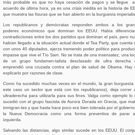
más probable es que no haya cesación de pagos y se llegue a
acuerdo de última hora, ya es una crisis inédita en la historia de 
que muestra las fisuras que se han abierto en la burguesía imperialis
Los republicanos y demócratas responden ambos a los gran
poderes económicos que dominan los EEUU. Había diferencia
contradicciones entre los dos partidos que dominan el país, pero n
habían llegado a la situación actual donde el Tea Party, que cuenta 
con unos 40 diputados, ejerza tremendo poder político para produci
impasse que vive el Tío Sam. No se trata de una insensatez, una lo
de un grupo fundamen-talista desclasado de ultra derecha 
emprendió una cruzada contra el plan de salud de Obama. Hay
explicarlo por razones de clase.
Como ha sucedido muchas veces en el mundo, la gran burguesía
este caso un sector que está con los republicanos), deja correr 
ultraderecha para utilizarla para sus fines. Valga como ejemplo lo
sucedió con el grupo fascista de Aurora Dorada en Grecia, que ma
inmigran-tes y que hasta hace poco era bien tolerada por el gobiern
la Nueva Democracia como una forma preventiva de parar a
izquierda.
Salvando las distancias, algo similar sucede en los EEUU. El conj