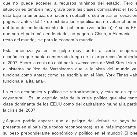
que no puede acceder a recursos mínimos del estado. Pero e
situación es también muy grave para las clases dominantes; el Tío
está bajo la amenaza de hacer un default, o sea entrar en cesació
pagos si antes del 17 de octubre los republicanos no votan el aum
del tope de endeudamiento del gobierno. (ver artículo) Y si los E
que son el país más endeudado, no pagan a China, a Alemania… 
resto del mundo, se para la economía mundial.
Esta amenaza ya es un golpe muy fuerte a cierta recuperac
económica que había comenzado luego de la larga recesión abiert
el 2007. Ahora la crisis no está por los «excesos» de Wall Street sino
el sistema político de Washington que a la vista del mundo y
funciona como antes; como se escribía en el New York Times «a
funciona a la italiana».
La crisis económica y política se retroalimentan, y esto no es epis
coyuntural. Es un capítulo más de la crisis política que vive tant
clase dominante de los EEUU como del capitalismo mundial a parti
la crisis del 2007.
¿Alguien podría esperar que el peligro del default se haya h
presente en el país (que todos reconocemos), es el más importante
su peso preponderante económico y político en el mundo? Si bie