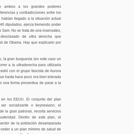
en ambos a los grandes poderes
rencias y contradicciones entre los
habían llegado a la situación actual
 40 diputados, ejerza tremendo poder
ío Sam. No se trata de una insensatez,
 desclasado de ultra derecha que
ud de Obama. Hay que explicarlo por
 la gran burguesía (en este caso un
rrer a la ultraderecha para utilizarla
edió con el grupo fascista de Aurora
ue hasta hace poco era bien tolerada
 una forma preventiva de parar a la
e en los EEUU. El conjunto del plan
er socializante o keynesiano; el
de la gran patronal, recorta servicios
steridad. Dentro de este plan, el
sector de la población desamparada
cceder a un plan mínimo de salud de