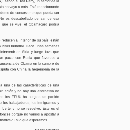
 usando al Tea Party, un sector de la
sto no vaya a más. Está reaccionando
cedente de concesiones que pueda ser
 No es descabellado pensar de esa
e que se vive, el Obamacard podría
reducen al interior de su país, están
 a nivel mundial. Hace unas semanas
ntervenir en Siria y luego tuvo que
 un pacto con Rusia que favorece a
a ausencia de Obama en la cumbre de
disputa con China la hegemonía de la
ra una de las características de una
ituación y no hay una alternativa de
 en los EEUU ha surgido un partido
 los trabajadores, los inmigrantes y
s fuerte y no se resuelve. Este es el
ntonces porque no vamos a apostar a
lternativa? Es lo que esperamos…