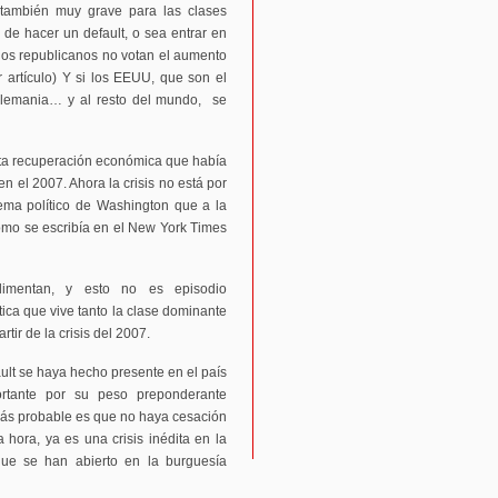
 también muy grave para las clases
de hacer un default, o sea entrar en
los republicanos no votan el aumento
 artículo) Y si los EEUU, que son el
lemania… y al resto del mundo, se
rta recuperación económica que había
n el 2007. Ahora la crisis no está por
tema político de Washington que a la
omo se escribía en el New York Times
alimentan, y esto no es episodio
ítica que vive tanto la clase dominante
ir de la crisis del 2007.
ault se haya hecho presente en el país
rtante por su peso preponderante
más probable es que no haya cesación
hora, ya es una crisis inédita en la
que se han abierto en la burguesía