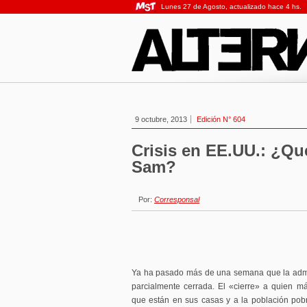
Lunes 27 de Agosto, actualizado hace 4 hs.
9 octubre, 2013
Edición N° 604
Crisis en EE.UU.: ¿Qué
Sam?
Por:
Corresponsal
Ya ha pasado más de una semana que la admi
parcialmente cerrada. El «cierre» a quien má
que están en sus casas y a la población po