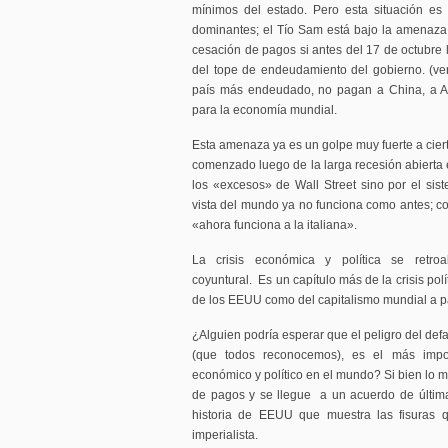
mínimos del estado. Pero esta situación es
dominantes; el Tío Sam está bajo la amenaza 
cesación de pagos si antes del 17 de octubre 
del tope de endeudamiento del gobierno. (ver
país más endeudado, no pagan a China, a A
para la economía mundial.
Esta amenaza ya es un golpe muy fuerte a cie
comenzado luego de la larga recesión abierta e
los «excesos» de Wall Street sino por el sis
vista del mundo ya no funciona como antes; c
«ahora funciona a la italiana».
La crisis económica y política se retro
coyuntural. Es un capítulo más de la crisis pol
de los EEUU como del capitalismo mundial a part
¿Alguien podría esperar que el peligro del def
(que todos reconocemos), es el más impo
económico y político en el mundo? Si bien lo 
de pagos y se llegue a un acuerdo de última 
historia de EEUU que muestra las fisuras 
imperialista.