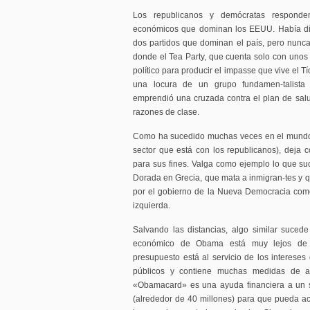
Los republicanos y demócratas respond
económicos que dominan los EEUU. Había dife
dos partidos que dominan el país, pero nunca 
donde el Tea Party, que cuenta solo con unos
político para producir el impasse que vive el T
una locura de un grupo fundamen-talista
emprendió una cruzada contra el plan de sal
razones de clase.
Como ha sucedido muchas veces en el mundo,
sector que está con los republicanos), deja co
para sus fines. Valga como ejemplo lo que suc
Dorada en Grecia, que mata a inmigran-tes y q
por el gobierno de la Nueva Democracia como
izquierda.
Salvando las distancias, algo similar suced
económico de Obama está muy lejos de s
presupuesto está al servicio de los intereses 
públicos y contiene muchas medidas de au
«Obamacard» es una ayuda financiera a un 
(alrededor de 40 millones) para que pueda a