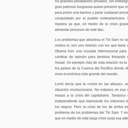
los grandes prestadores privados. Sin embargo,
gran patronal burguesia quiere prevenir que e
para poner una barrera y parar cualquier pre
conquistado por el pueblo norteamericano.
manera ya que, en medio de la crisis grav
alimentar procesos de este tipo.
Los problemas que atraviesa el Tío Sam no se 
unidos (o son uno mismo) con los que tiene
Obama hizo una cruzada internacional para i
cambiar de opinión para terminar firmando
Assad. Un ejemplo más de esta relación es l
los países de la Cuenca del Pacífico donde 
zona económica más grande del mundo.
Lenin decía que la «crisis en las alturas», e
situación revolucionaria. No estamos en esa s
masas a la crisis del capitalismo. Tampoco
independiente que represente los intereses de
los negros. Pero la crisis de los de arriba e
problema de los problemas del Tío Sam. Y e
que en medio de esta larga crisis surja esa a