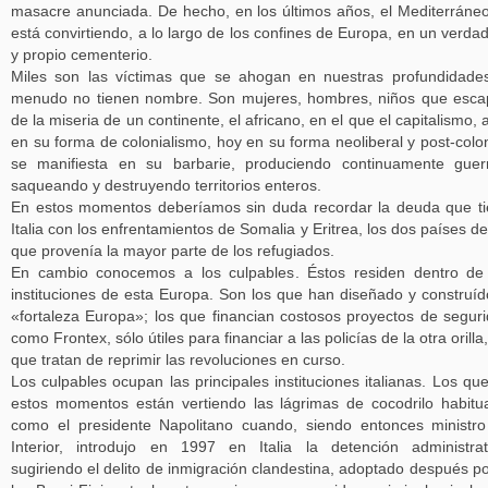
masacre anunciada. De hecho, en los últimos años, el Mediterráne
está convirtiendo, a lo largo de los confines de Europa, en un verda
y propio cementerio.
Miles son las víctimas que se ahogan en nuestras profundidade
menudo no tienen nombre. Son mujeres, hombres, niños que esc
de la miseria de un continente, el africano, en el que el capitalismo, 
en su forma de colonialismo, hoy en su forma neoliberal y post-colon
se manifiesta en su barbarie, produciendo continuamente guer
saqueando y destruyendo territorios enteros.
En estos momentos deberíamos sin duda recordar la deuda que t
Italia con los enfrentamientos de Somalia y Eritrea, los dos países de
que provenía la mayor parte de los refugiados.
En cambio conocemos a los culpables. Éstos residen dentro de
instituciones de esta Europa. Son los que han diseñado y construíd
«fortaleza Europa»; los que financian costosos proyectos de segur
como Frontex, sólo útiles para financiar a las policías de la otra orilla,
que tratan de reprimir las revoluciones en curso.
Los culpables ocupan las principales instituciones italianas. Los qu
estos momentos están vertiendo las lágrimas de cocodrilo habitu
como el presidente Napolitano cuando, siendo entonces ministr
Interior, introdujo en 1997 en Italia la detención administrat
sugiriendo el delito de inmigración clandestina, adoptado después po