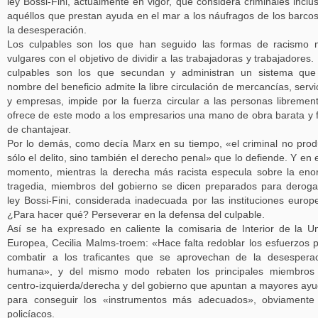
ley Bossi-Fini, actualmente en vigor, que considera criminales inclu
aquéllos que prestan ayuda en el mar a los náufragos de los barco
la desesperación.
Los culpables son los que han seguido las formas de racismo
vulgares con el objetivo de dividir a las trabajadoras y trabajadores.
culpables son los que secundan y administran un sistema que
nombre del beneficio admite la libre circulación de mercancías, servi
y empresas, impide por la fuerza circular a las personas libremen
ofrece de este modo a los empresarios una mano de obra barata y f
de chantajear.
Por lo demás, como decía Marx en su tiempo, «el criminal no pro
sólo el delito, sino también el derecho penal» que lo defiende. Y en 
momento, mientras la derecha más racista especula sobre la en
tragedia, miembros del gobierno se dicen preparados para deroga
ley Bossi-Fini, considerada inadecuada por las instituciones europ
¿Para hacer qué? Perseverar en la defensa del culpable.
Así se ha expresado en caliente la comisaria de Interior de la U
Europea, Cecilia Malms-troem: «Hace falta redoblar los esfuerzos 
combatir a los traficantes que se aprovechan de la desespera
humana», y del mismo modo rebaten los principales miembros 
centro-izquierda/derecha y del gobierno que apuntan a mayores ay
para conseguir los «instrumentos más adecuados», obviamente
policíacos.