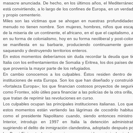
masacre anunciada. De hecho, en los últimos años, el Mediterráne
está convirtiendo, a lo largo de los confines de Europa, en un verda
y propio cementerio.
Miles son las víctimas que se ahogan en nuestras profundidade
menudo no tienen nombre. Son mujeres, hombres, niños que esc
de la miseria de un continente, el africano, en el que el capitalismo, 
en su forma de colonialismo, hoy en su forma neoliberal y post-colon
se manifiesta en su barbarie, produciendo continuamente guer
saqueando y destruyendo territorios enteros.
En estos momentos deberíamos sin duda recordar la deuda que t
Italia con los enfrentamientos de Somalia y Eritrea, los dos países de
que provenía la mayor parte de los refugiados.
En cambio conocemos a los culpables. Éstos residen dentro de
instituciones de esta Europa. Son los que han diseñado y construíd
«fortaleza Europa»; los que financian costosos proyectos de segur
como Frontex, sólo útiles para financiar a las policías de la otra orilla,
que tratan de reprimir las revoluciones en curso.
Los culpables ocupan las principales instituciones italianas. Los qu
estos momentos están vertiendo las lágrimas de cocodrilo habitu
como el presidente Napolitano cuando, siendo entonces ministr
Interior, introdujo en 1997 en Italia la detención administrat
sugiriendo el delito de inmigración clandestina, adoptado después po