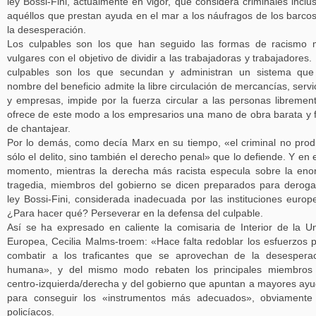
ley Bossi-Fini, actualmente en vigor, que considera criminales inclu
aquéllos que prestan ayuda en el mar a los náufragos de los barco
la desesperación.
Los culpables son los que han seguido las formas de racismo
vulgares con el objetivo de dividir a las trabajadoras y trabajadores.
culpables son los que secundan y administran un sistema que
nombre del beneficio admite la libre circulación de mercancías, servi
y empresas, impide por la fuerza circular a las personas libremen
ofrece de este modo a los empresarios una mano de obra barata y f
de chantajear.
Por lo demás, como decía Marx en su tiempo, «el criminal no pro
sólo el delito, sino también el derecho penal» que lo defiende. Y en 
momento, mientras la derecha más racista especula sobre la en
tragedia, miembros del gobierno se dicen preparados para deroga
ley Bossi-Fini, considerada inadecuada por las instituciones europ
¿Para hacer qué? Perseverar en la defensa del culpable.
Así se ha expresado en caliente la comisaria de Interior de la U
Europea, Cecilia Malms-troem: «Hace falta redoblar los esfuerzos 
combatir a los traficantes que se aprovechan de la desespera
humana», y del mismo modo rebaten los principales miembros 
centro-izquierda/derecha y del gobierno que apuntan a mayores ay
para conseguir los «instrumentos más adecuados», obviamente
policíacos.