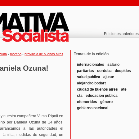
Ediciones anteriores
Temas de la edición
ozuna
•
moreno
•
provincia de buenos aires
internacionales
salario
aniela Ozuna!
paritarias
cordoba
despidos
salud publica
ajuste
alejandro bodart
ciudad de buenos aires
ate
cta
educacion publica
efemerides
género
gobierno nacional
a y nuestra compañera Vilma Ripoll en
reno por Daniela Ozuna de 14 años,
arrancamos a las autoridades el
 familia, medidas de seguridad, un