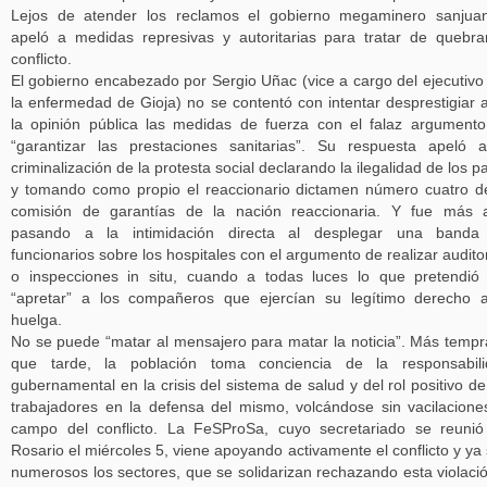
Lejos de atender los reclamos el gobierno megaminero sanjua
apeló a medidas represivas y autoritarias para tratar de quebra
conflicto.
El gobierno encabezado por Sergio Uñac (vice a cargo del ejecutivo
la enfermedad de Gioja) no se contentó con intentar desprestigiar 
la opinión pública las medidas de fuerza con el falaz argument
“garantizar las prestaciones sanitarias”. Su respuesta apeló 
criminalización de la protesta social declarando la ilegalidad de los p
y tomando como propio el reaccionario dictamen número cuatro d
comisión de garantías de la nación reaccionaria. Y fue más a
pasando a la intimidación directa al desplegar una banda
funcionarios sobre los hospitales con el argumento de realizar audito
o inspecciones in situ, cuando a todas luces lo que pretendió
“apretar” a los compañeros que ejercían su legítimo derecho 
huelga.
No se puede “matar al mensajero para matar la noticia”. Más temp
que tarde, la población toma conciencia de la responsabili
gubernamental en la crisis del sistema de salud y del rol positivo de
trabajadores en la defensa del mismo, volcándose sin vacilacione
campo del conflicto. La FeSProSa, cuyo secretariado se reuni
Rosario el miércoles 5, viene apoyando activamente el conflicto y ya
numerosos los sectores, que se solidarizan rechazando esta violaci