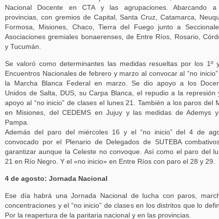
Nacional Docente en CTA y las agrupaciones. Abarcando a
provincias, con gremios de Capital, Santa Cruz, Catamarca, Neuq
Formosa, Misiones, Chaco, Tierra del Fuego junto a Seccional
Asociaciones gremiales bonaerenses, de Entre Ríos, Rosario, Cór
y Tucumán.
Se valoró como determinantes las medidas resueltas por los 1º 
Encuentros Nacionales de febrero y marzo al convocar al “no inicio”
la Marcha Blanca Federal en marzo. Se dio apoyo a los Docen
Unidos de Salta, DUS, su Carpa Blanca, el repudio a la represión 
apoyo al “no inicio” de clases el lunes 21. También a los paros del
en Misiones, del CEDEMS en Jujuy y las medidas de Ademys y
Pampa.
Además del paro del miércoles 16 y el “no inicio” del 4 de ag
convocado por el Plenario de Delegados de SUTEBA combativos
garantizar aunque la Celeste no convoque. Así como el paro del l
21 en Río Negro. Y el «no inicio» en Entre Ríos con paro el 28 y 29.
4 de agosto: Jornada Nacional
Ese día habrá una Jornada Nacional de lucha con paros, marc
concentraciones y el “no inicio” de clases en los distritos que lo defi
Por la reapertura de la paritaria nacional y en las provincias.