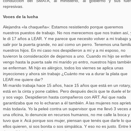
conducción del SMATA, al ministerio, al gobierno y sus fuer
represivas.
Voces de la lucha
Alejandra «la chaqueña»: Estamos resistiendo porque queremos
nuestros puestos de trabajo. No nos merecemos que nos traten así, 
le di 17 años a LEAR. Y me parece que necesito volver a mi trabajo 
salir por la puerta grande, no así como un perro. Tenemos una famili
nuestros hijos. En mi caso nos despidieron a mí y a mi esposo, no
tuvieron la consideración de dejarnos a uno. Cuando mi hijo se enfe
vengo hasta la puerta sale mi marido yo entro, nuestros hijos tambié
se enferman. Mi hijo es alérgico, todos los viernes se aplica unas
inyecciones y ahora sin trabajo ¿Cuánto me va a durar la plata que
LEAR me quiere dar?
Mi marido trabaja hace 15 años, hace 15 años que está en un rotary,
está en la cinta y pone cables. Pero después decís que te duele el b
y sos vago. Despidieron hasta compañeros con ART. Así que nada
garantizaba que no lo echaran a él también. A las mujeres nos aprie
más todavía. Yo la peleé contra un supervisor que me llevó 3 veces 
una oficina, lo denuncie en recursos humanos, no me calle la boca y
tuvo que ir. Acá porque sos mujer, piensan que tenés que darle lo qu
ellos quieren, si sos bonita o sos simpática. Y eso no es justo. Entre 