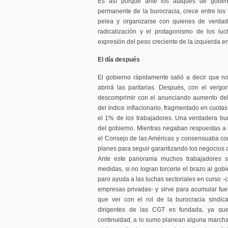
Es así porque ante los ataques de gobern
permanente de la burocracia, crece entre los t
pelea y organizarse con quienes de verdad 
radicalización y el protagonismo de los lu
expresión del peso creciente de la izquierda e
El día después
El gobierno rápidamente salió a decir que no 
abrirá las paritarias. Después, con el verg
descomprimir con el anunciando aumento del
del índice inflacionario, fragmentado en cuot
el 1% de los trabajadores. Una verdadera bu
del gobierno. Mientras negaban respuestas a lo
el Consejo de las Américas y consensuaba co
planes para seguir garantizando los negocios ca
Ante este panorama muchos trabajadores s
medidas, si no logran torcerle el brazo al gobi
paro ayuda a las luchas sectoriales en curso -
empresas privadas- y sirve para acumular fue
que ver con el rol de la burocracia sindic
dirigentes de las CGT es fundada, ya que
continuidad, a lo sumo planean alguna marcha 