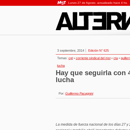
Lunes 27 de Agosto, actualizado hace 4 hs.
3 septiembre, 2014
Edición N° 625
Temas:
cgt
•
corriente sindical del mst
•
cta
•
guille
lucha
Hay que seguirla con 
lucha
Por:
Guillermo Pacagnini
La medida de fuerza nacional de los días 27 y 