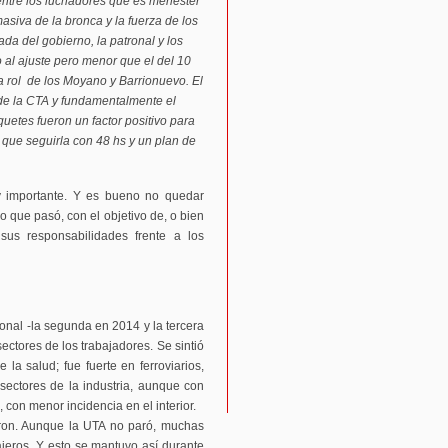
entre los luchadores que es menester
siva de la bronca y la fuerza de los
a del gobierno, la patronal y los
go al ajuste pero menor que el del 10
ica rol de los Moyano y Barrionuevo. El
 de la CTA y fundamentalmente el
quetes fueron un factor positivo para
 que seguirla con 48 hs y un plan de
y importante. Y es bueno no quedar
 que pasó, con el objetivo de, o bien
 sus responsabilidades frente a los
onal -la segunda en 2014 y la tercera
ctores de los trabajadores. Se sintió
 la salud; fue fuerte en ferroviarios,
sectores de la industria, aunque con
con menor incidencia en el interior.
aron. Aunque la UTA no paró, muchas
ajeros. Y esto se mantuvo así durante