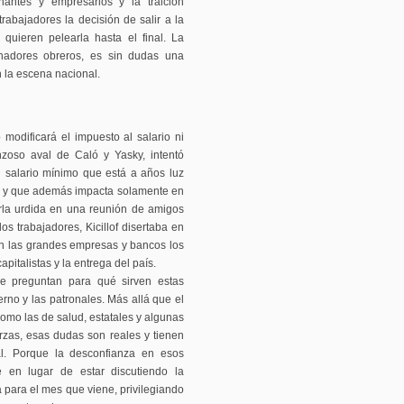
antes y empresarios y la traición
rabajadores la decisión de salir a la
quieren pelearla hasta el final. La
chadores obreros, es sin dudas una
n la escena nacional.
modificará el impuesto al salario ni
onzoso aval de Caló y Yasky, intentó
 salario mínimo que está a años luz
as y que además impacta solamente en
rla urdida en una reunión de amigos
s trabajadores, Kicillof disertaba en
n las grandes empresas y bancos los
pitalistas y la entrega del país.
e preguntan para qué sirven estas
erno y las patronales. Más allá que el
como las de salud, estatales y algunas
rzas, esas dudas son reales y tienen
al. Porque la desconfianza en esos
 en lugar de estar discutiendo la
para el mes que viene, privilegiando