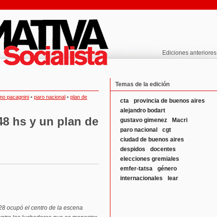
Ediciones anteriores
Temas de la edición
rmo pacagnini
•
paro nacional
•
plan de
cta
provincia de buenos aires
alejandro bodart
48 hs y un plan de
gustavo gimenez
Macri
paro nacional
cgt
ciudad de buenos aires
despidos
docentes
elecciones gremiales
emfer-tatsa
género
internacionales
lear
28 ocupó el centro de la escena