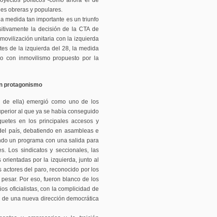
proyectos políticos -como ahora el de
es obreras y populares.
a medida tan importante es un triunfo
sitivamente la decisión de la CTA de
ovilización unitaria con la izquierda
tes de la izquierda del 28, la medida
ndo con inmovilismo propuesto por la
an protagonismo
te de ella) emergió como uno de los
uperior al que ya se había conseguido
iquetes en los principales accesos y
del país, debatiendo en asambleas e
ndo un programa con una salida para
s. Los sindicatos y seccionales, las
orientadas por la izquierda, junto al
s actores del paro, reconocido por los
 pesar. Por eso, fueron blanco de los
s oficialistas, con la complicidad de
en de una nueva dirección democrática