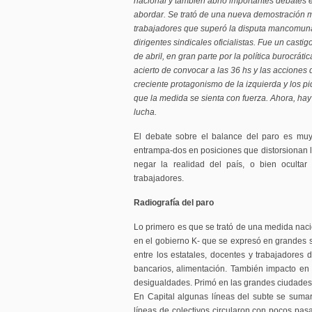
nacional y también abrió importantes debates 
abordar. Se trató de una nueva demostración ma
trabajadores que superó la disputa mancomunad
dirigentes sindicales oficialistas. Fue un casti
de abril, en gran parte por la política burocrát
acierto de convocar a las 36 hs y las acciones
creciente protagonismo de la izquierda y los pi
que la medida se sienta con fuerza. Ahora, hay
lucha.
El debate sobre el balance del paro es mu
entrampa-dos en posiciones que distorsionan lo
negar la realidad del país, o bien ocultar
trabajadores.
Radiografía del paro
Lo primero es que se trató de una medida naci
en el gobierno K- que se expresó en grandes se
entre los estatales, docentes y trabajadores de
bancarios, alimentación. También impacto en 
desigualdades. Primó en las grandes ciudades, 
En Capital algunas líneas del subte se sum
líneas de colectivos circularon con pocos pas