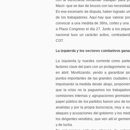
con la burocracia oficialista- trabajan para 
Macri- que se dan de bruces con las necesidad
En ese escenario de disputa, haber logrado un
de los trabajadores. Aquí hay que valorar po
convocar a una medida de 36hs, cortes y una m
a Plaza Congreso el día 27. Junto a los pique
nacional tuvo un carácter activo, contrasta
CGT.
La izquierda y los sectores combativos gan
La izquierda (y nuestra corriente como par
factores clave del paro con un protagonismo s
en abril. Movilizando, yendo a garantizar p
puntos importantes de las grandes ciudades 
impulsando la medida desde abajo, proponie
que la crisis no la paguemos los trabajadore
comisiones internas y agrupaciones gremiales 
papel público de los partidos fueron uno de lo
analistas y por la propia burocracia, muy a su
ataques y acusaciones del gobierno y los medio
los dirigentes vendidos, que ven allí el germ
y de lucha.