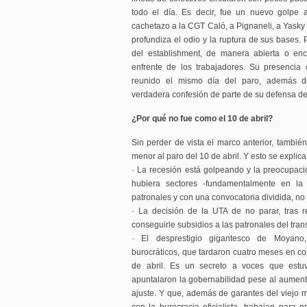
todo el día. Es decir, fue un nuevo golpe a
cachetazo a la CGT Caló, a Pignaneli, a Yasky
profundiza el odio y la ruptura de sus bases.
del establishment, de manera abierta o enc
enfrente de los trabajadores. Su presencia
reunido el mismo día del paro, además d
verdadera confesión de parte de su defensa de
¿Por qué no fue como el 10 de abril?
Sin perder de vista el marco anterior, tambié
menor al paro del 10 de abril. Y esto se explica
· La recesión está golpeando y la preocupac
hubiera sectores -fundamentalmente en la 
patronales y con una convocatoria dividida, n
· La decisión de la UTA de no parar, tras r
conseguirle subsidios a las patronales del tran
· El desprestigio gigantesco de Moyano
burocráticos, que tardaron cuatro meses en 
de abril. Es un secreto a voces que estu
apuntalaron la gobernabilidad pese al aument
ajuste. Y que, además de garantes del viejo 