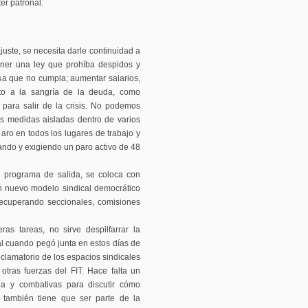
er patronal.
juste, se necesita darle continuidad a
oner una ley que prohíba despidos y
sa que no cumpla; aumentar salarios,
oto a la sangría de la deuda, como
para salir de la crisis. No podemos
s medidas aisladas dentro de varios
aro en todos los lugares de trabajo y
ando y exigiendo un paro activo de 48
n programa de salida, se coloca con
un nuevo modelo sindical democrático
recuperando seccionales, comisiones
as tareas, no sirve despilfarrar la
ial cuando pegó junta en estos días de
clamatorio de los espacios sindicales
tras fuerzas del FIT. Hace falta un
rda y combativas para discutir cómo
 también tiene que ser parte de la