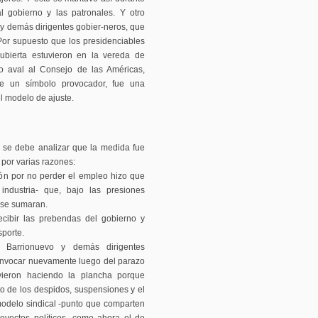
l gobierno y las patronales. Y otro
 y demás dirigentes gobier-neros, que
 Por supuesto que los presidenciables
ubierta estuvieron en la vereda de
 o aval al Consejo de las Américas,
e un símbolo provocador, fue una
l modelo de ajuste.
n se debe analizar que la medida fue
 por varias razones:
ión por no perder el empleo hizo que
industria- que, bajo las presiones
o se sumaran.
ecibir las prebendas del gobierno y
sporte.
, Barrionuevo y demás dirigentes
convocar nuevamente luego del parazo
vieron haciendo la plancha porque
o de los despidos, suspensiones y el
modelo sindical -punto que comparten