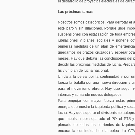
el desarrollo de proyectos electorales de caráct
Las próximas tareas
Nosotros somos categóricos. Para derrotar el a
este paro y sin dilaciones. Porque urge imp
suspensiones con estatización de toda empre
jubilaciones y planes sociales y ponerle c
primeras medidas de un plan de emergencia 
quedarnos de brazos cruzados y esperar otra
meses. Hay que debatir las conclusiones del p
decidir las próximas medidas de lucha. Prepar
hs y un plan de lucha nacional.
Unida a la pelea por la continuidad y por u
fuerza la batalla por una nueva dirección y 
para el movimiento obrero. Hay que seguir 
internas y sumando nuevos delegados.
Para empujar con mayor fuerza estas primer
energía que mostró la izquierda política y soc
lucha. Hay que superar el divisionismo autopro
que impulsan por separado el PO, el PTS y o
plenario de todas las corrientes de izquie
encarar la continuidad de la pelea. La CTA