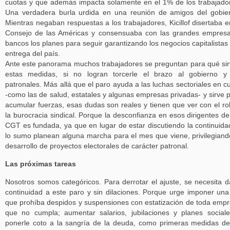
cuotas y que además impacta solamente en el 1% de los trabajado
Una verdadera burla urdida en una reunión de amigos del gobie
Mientras negaban respuestas a los trabajadores, Kicillof disertaba e
Consejo de las Américas y consensuaba con las grandes empres
bancos los planes para seguir garantizando los negocios capitalistas 
entrega del país.
Ante este panorama muchos trabajadores se preguntan para qué si
estas medidas, si no logran torcerle el brazo al gobierno y
patronales. Más allá que el paro ayuda a las luchas sectoriales en c
-como las de salud, estatales y algunas empresas privadas- y sirve 
acumular fuerzas, esas dudas son reales y tienen que ver con el ro
la burocracia sindical. Porque la desconfianza en esos dirigentes de
CGT es fundada, ya que en lugar de estar discutiendo la continuida
lo sumo planean alguna marcha para el mes que viene, privilegiand
desarrollo de proyectos electorales de carácter patronal.
Las próximas tareas
Nosotros somos categóricos. Para derrotar el ajuste, se necesita d
continuidad a este paro y sin dilaciones. Porque urge imponer una
que prohíba despidos y suspensiones con estatización de toda emp
que no cumpla; aumentar salarios, jubilaciones y planes social
ponerle coto a la sangría de la deuda, como primeras medidas d