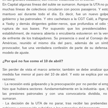
En Capital algunas líneas del subte se sumaron. Aunque la UTA no p
muchas líneas de colectivos circularon con pocos pasajeros. Y est
mantuvo así durante todo el día. Es decir, fue un nuevo golp
gobierno y las patronales. Y otro cachetazo a la CGT Caló, a Pignan
a Yasky y demás dirigentes gobier-neros, que profundiza el odio 
ruptura de sus bases. Por supuesto que los presidenciables 
establishment, de manera abierta o encubierta estuvieron en la ve
de enfrente de los trabajadores. Su presencia o aval al Consejo de
Américas, reunido el mismo día del paro, además de un símb
provocador, fue una verdadera confesión de parte de su defensa
modelo de ajuste.
¿Por qué no fue como el 10 de abril?
Sin perder de vista el marco anterior, también se debe analizar qu
medida fue menor al paro del 10 de abril. Y esto se explica por va
razones:
· La recesión está golpeando y la preocupación por no perder el em
hizo que hubiera sectores -fundamentalmente en la industria- que, 
las presiones patronales y con una convocatoria dividida, n
sumaran.
· La decisión de la UTA de no parar, tras recibir las prebendas