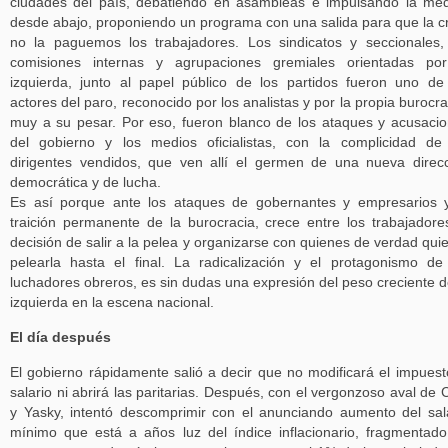
ciudades del país, debatiendo en asambleas e impulsando la me
desde abajo, proponiendo un programa con una salida para que la cr
no la paguemos los trabajadores. Los sindicatos y seccionales,
comisiones internas y agrupaciones gremiales orientadas por
izquierda, junto al papel público de los partidos fueron uno de
actores del paro, reconocido por los analistas y por la propia burocra
muy a su pesar. Por eso, fueron blanco de los ataques y acusaci
del gobierno y los medios oficialistas, con la complicidad de
dirigentes vendidos, que ven allí el germen de una nueva direc
democrática y de lucha.
Es así porque ante los ataques de gobernantes y empresarios 
traición permanente de la burocracia, crece entre los trabajadore
decisión de salir a la pelea y organizarse con quienes de verdad qui
pelearla hasta el final. La radicalización y el protagonismo de
luchadores obreros, es sin dudas una expresión del peso creciente d
izquierda en la escena nacional.
El día después
El gobierno rápidamente salió a decir que no modificará el impuest
salario ni abrirá las paritarias. Después, con el vergonzoso aval de 
y Yasky, intentó descomprimir con el anunciando aumento del sal
mínimo que está a años luz del índice inflacionario, fragmentad