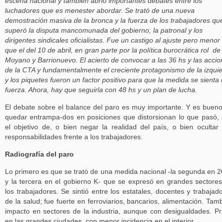
escena nacional y también abrió importantes debates entre los
luchadores que es menester abordar. Se trató de una nueva
demostración masiva de la bronca y la fuerza de los trabajadores qu
superó la disputa mancomunada del gobierno, la patronal y los
dirigentes sindicales oficialistas. Fue un castigo al ajuste pero menor
que el del 10 de abril, en gran parte por la política burocrática rol de
Moyano y Barrionuevo. El acierto de convocar a las 36 hs y las acci
de la CTA y fundamentalmente el creciente protagonismo de la izqui
y los piquetes fueron un factor positivo para que la medida se sienta
fuerza. Ahora, hay que seguirla con 48 hs y un plan de lucha.
El debate sobre el balance del paro es muy importante. Y es buen
quedar entrampa-dos en posiciones que distorsionan lo que pasó,
el objetivo de, o bien negar la realidad del país, o bien ocultar
responsabilidades frente a los trabajadores.
Radiografía del paro
Lo primero es que se trató de una medida nacional -la segunda en 
y la tercera en el gobierno K- que se expresó en grandes sectore
los trabajadores. Se sintió entre los estatales, docentes y trabajad
de la salud; fue fuerte en ferroviarios, bancarios, alimentación. Tam
impacto en sectores de la industria, aunque con desigualdades. P
en las grandes ciudades, con menor incidencia en el interior.