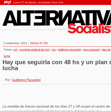
Lunes 27 de Agosto, actualizado hace 4 hs.
3 septiembre, 2014
Edición N° 625
Temas:
cgt
•
corriente sindical del mst
•
cta
•
guillermo pacagnini
•
paro nacional
•
plan de
lucha
Hay que seguirla con 48 hs y un plan 
lucha
Por:
Guillermo Pacagnini
La medida de fuerza nacional de los días 27 y 28 ocupó el centro de 