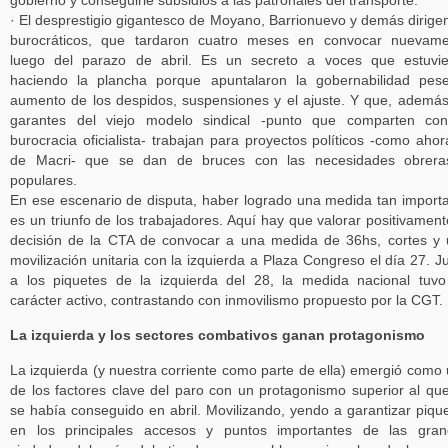
gobierno y conseguirle subsidios a las patronales del transporte.
· El desprestigio gigantesco de Moyano, Barrionuevo y demás dirige
burocráticos, que tardaron cuatro meses en convocar nuevame
luego del parazo de abril. Es un secreto a voces que estuvi
haciendo la plancha porque apuntalaron la gobernabilidad pes
aumento de los despidos, suspensiones y el ajuste. Y que, ademá
garantes del viejo modelo sindical -punto que comparten con
burocracia oficialista- trabajan para proyectos políticos -como ahor
de Macri- que se dan de bruces con las necesidades obrera
populares.
En ese escenario de disputa, haber logrado una medida tan import
es un triunfo de los trabajadores. Aquí hay que valorar positivament
decisión de la CTA de convocar a una medida de 36hs, cortes y
movilización unitaria con la izquierda a Plaza Congreso el día 27. J
a los piquetes de la izquierda del 28, la medida nacional tuv
carácter activo, contrastando con inmovilismo propuesto por la CGT.
La izquierda y los sectores combativos ganan protagonismo
La izquierda (y nuestra corriente como parte de ella) emergió como
de los factores clave del paro con un protagonismo superior al qu
se había conseguido en abril. Movilizando, yendo a garantizar piqu
en los principales accesos y puntos importantes de las gran