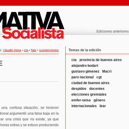
Ediciones anteriores
Temas de la edición
s:
claudio mora
•
cta
•
fate
•
suspenciones
cta
provincia de buenos aires
E
alejandro bodart
gustavo gimenez
Macri
paro nacional
cgt
ciudad de buenos aires
despidos
docentes
elecciones gremiales
emfer-tatsa
género
internacionales
lear
una confusa situación, se hicieron
atronal argumentó una falsa baja en la
ear una crisis que no existe, ya que
horas extras y se estuvo produciendo