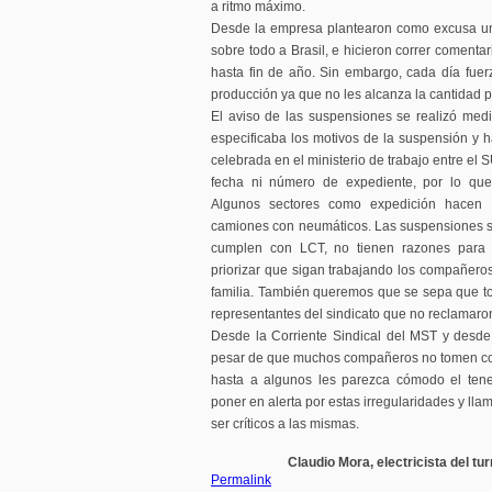
a ritmo máximo.
Desde la empresa plantearon como excusa un
sobre todo a Brasil, e hicieron correr coment
hasta fin de año. Sin embargo, cada día fuer
producción ya que no les alcanza la cantidad 
El aviso de las suspensiones se realizó me
especificaba los motivos de la suspensión y h
celebrada en el ministerio de trabajo entre el 
fecha ni número de expediente, por lo que 
Algunos sectores como expedición hacen v
camiones con neumáticos. Las suspensiones so
cumplen con LCT, no tienen razones para 
priorizar que sigan trabajando los compañer
familia. También queremos que se sepa que tod
representantes del sindicato que no reclamaro
Desde la Corriente Sindical del MST y desd
pesar de que muchos compañeros no tomen co
hasta a algunos les parezca cómodo el ten
poner en alerta por estas irregularidades y lla
ser críticos a las mismas.
Claudio Mora, electricista del tu
Permalink