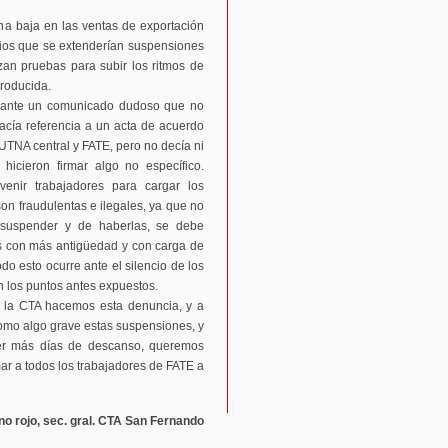
a baja en las ventas de exportación
arios que se extenderían suspensiones
zan pruebas para subir los ritmos de
producida.
diante un comunicado dudoso que no
acía referencia a un acta de acuerdo
SUTNA central y FATE, pero no decía ni
hicieron firmar algo no específico.
enir trabajadores para cargar los
n fraudulentas e ilegales, ya que no
suspender y de haberlas, se debe
os con más antigüedad y con carga de
o esto ocurre ante el silencio de los
n los puntos antes expuestos.
e la CTA hacemos esta denuncia, y a
mo algo grave estas suspensiones, y
er más días de descanso, queremos
mar a todos los trabajadores de FATE a
rno rojo, sec. gral. CTA San Fernando