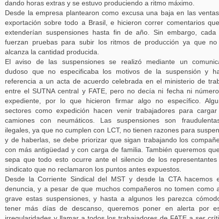
dando horas extras y se estuvo produciendo a ritmo máximo.
Desde la empresa plantearon como excusa una baja en las venta
exportación sobre todo a Brasil, e hicieron correr comentarios qu
extenderían suspensiones hasta fin de año. Sin embargo, cada
fuerzan pruebas para subir los ritmos de producción ya que no
alcanza la cantidad producida.
El aviso de las suspensiones se realizó mediante un comunic
dudoso que no especificaba los motivos de la suspensión y h
referencia a un acta de acuerdo celebrada en el ministerio de tra
entre el SUTNA central y FATE, pero no decía ni fecha ni númer
expediente, por lo que hicieron firmar algo no específico. Alg
sectores como expedición hacen venir trabajadores para cargar
camiones con neumáticos. Las suspensiones son fraudulenta
ilegales, ya que no cumplen con LCT, no tienen razones para suspe
y de haberlas, se debe priorizar que sigan trabajando los compañ
con más antigüedad y con carga de familia. También queremos qu
sepa que todo esto ocurre ante el silencio de los representantes
sindicato que no reclamaron los puntos antes expuestos.
Desde la Corriente Sindical del MST y desde la CTA hacemos 
denuncia, y a pesar de que muchos compañeros no tomen como 
grave estas suspensiones, y hasta a algunos les parezca cómod
tener más días de descanso, queremos poner en alerta por es
irregularidades y llamar a todos los trabajadores de FATE a ser crít