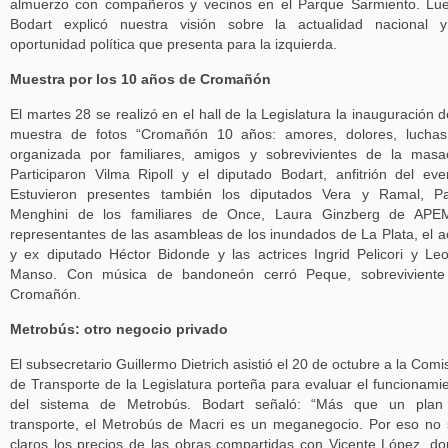
almuerzo con compañeros y vecinos en el Parque Sarmiento. Lu
Bodart explicó nuestra visión sobre la actualidad nacional 
oportunidad política que presenta para la izquierda.
Muestra por los 10 años de Cromañón
El martes 28 se realizó en el hall de la Legislatura la inauguración d
muestra de fotos “Cromañón 10 años: amores, dolores, luchas
organizada por familiares, amigos y sobrevivientes de la masa
Participaron Vilma Ripoll y el diputado Bodart, anfitrión del eve
Estuvieron presentes también los diputados Vera y Ramal, Pa
Menghini de los familiares de Once, Laura Ginzberg de APEM
representantes de las asambleas de los inundados de La Plata, el a
y ex diputado Héctor Bidonde y las actrices Ingrid Pelicori y Le
Manso. Con música de bandoneón cerró Peque, sobreviviente
Cromañón.
Metrobús: otro negocio privado
El subsecretario Guillermo Dietrich asistió el 20 de octubre a la Comi
de Transporte de la Legislatura porteña para evaluar el funcionami
del sistema de Metrobús. Bodart señaló: “Más que un plan
transporte, el Metrobús de Macri es un meganegocio. Por eso no
claros los precios de las obras compartidas con Vicente López, d