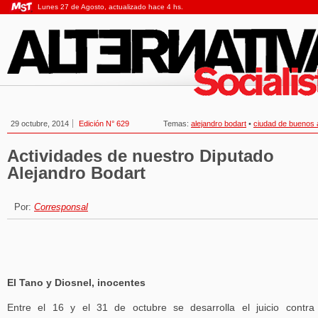
Lunes 27 de Agosto, actualizado hace 4 hs.
29 octubre, 2014
Edición N° 629
Temas:
alejandro bodart
•
ciudad de buenos 
Actividades de nuestro Diputado
Alejandro Bodart
Por:
Corresponsal
El Tano y Diosnel, inocentes
Entre el 16 y el 31 de octubre se desarrolla el juicio contra