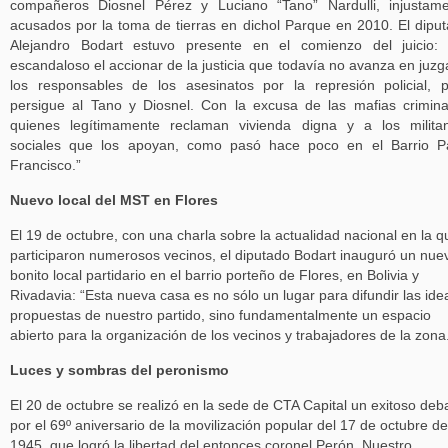
compañeros Diosnel Pérez y Luciano “Tano” Nardulli, injustam
acusados por la toma de tierras en dichol Parque en 2010. El dipu
Alejandro Bodart estuvo presente en el comienzo del juicio:
escandaloso el accionar de la justicia que todavía no avanza en juzg
los responsables de los asesinatos por la represión policial, 
persigue al Tano y Diosnel. Con la excusa de las mafias crimina
quienes legítimamente reclaman vivienda digna y a los milita
sociales que los apoyan, como pasó hace poco en el Barrio P
Francisco.”
Nuevo local del MST en Flores
El 19 de octubre, con una charla sobre la actualidad nacional en la q
participaron numerosos vecinos, el diputado Bodart inauguró un nue
bonito local partidario en el barrio porteño de Flores, en Bolivia y
Rivadavia: “Esta nueva casa es no sólo un lugar para difundir las ide
propuestas de nuestro partido, sino fundamentalmente un espacio
abierto para la organización de los vecinos y trabajadores de la zona
Luces y sombras del peronismo
El 20 de octubre se realizó en la sede de CTA Capital un exitoso deb
por el 69º aniversario de la movilización popular del 17 de octubre de
1945, que logró la libertad del entonces coronel Perón. Nuestro