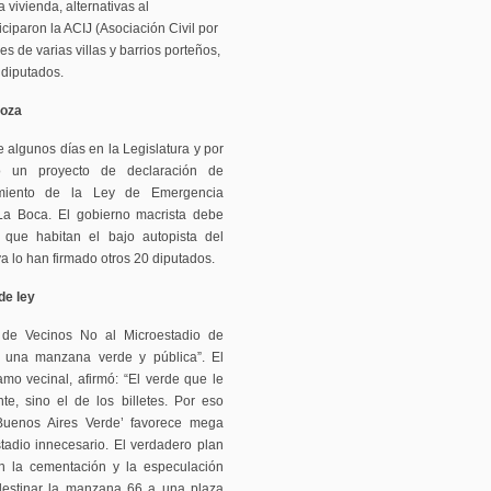
 vivienda, alternativas al
iparon la ACIJ (Asociación Civil por
es de varias villas y barrios porteños,
 diputados.
doza
 algunos días en la Legislatura y por
ró un proyecto de declaración de
imiento de la Ley de Emergencia
La Boca. El gobierno macrista debe
 que habitan el bajo autopista del
 lo han firmado otros 20 diputados.
de ley
d de Vecinos No al Microestadio de
r una manzana verde y pública”. El
mo vecinal, afirmó: “El verde que le
e, sino el de los billetes. Por eso
uenos Aires Verde’ favorece mega
adio innecesario. El verdadero plan
n la cementación y la especulación
a destinar la manzana 66 a una plaza