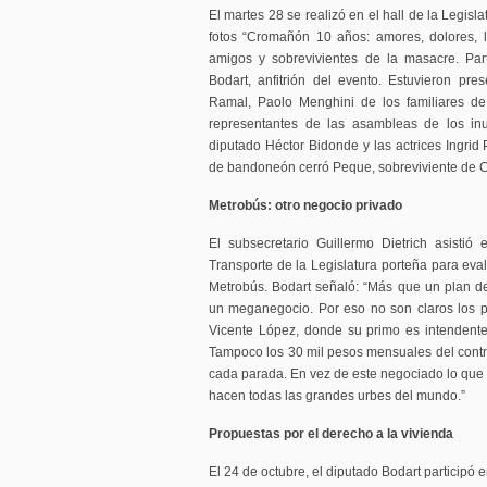
El martes 28 se realizó en el hall de la Legisl
fotos “Cromañón 10 años: amores, dolores, l
amigos y sobrevivientes de la masacre. Part
Bodart, anfitrión del evento. Estuvieron pr
Ramal, Paolo Menghini de los familiares d
representantes de las asambleas de los in
diputado Héctor Bidonde y las actrices Ingrid
de bandoneón cerró Peque, sobreviviente de
Metrobús: otro negocio privado
El subsecretario Guillermo Dietrich asisti
Transporte de la Legislatura porteña para eva
Metrobús. Bodart señaló: “Más que un plan de
un meganegocio. Por eso no son claros los p
Vicente López, donde su primo es intendente
Tampoco los 30 mil pesos mensuales del contr
cada parada. En vez de este negociado lo que 
hacen todas las grandes urbes del mundo.”
Propuestas por el derecho a la vivienda
El 24 de octubre, el diputado Bodart participó 