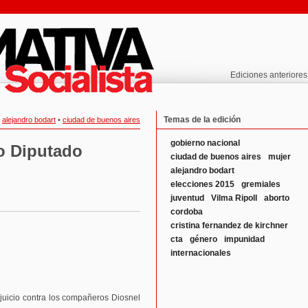
Ediciones anteriores
Temas de la edición
:
alejandro bodart
•
ciudad de buenos aires
gobierno nacional
o Diputado
ciudad de buenos aires
mujer
alejandro bodart
elecciones 2015
gremiales
juventud
Vilma Ripoll
aborto
cordoba
cristina fernandez de kirchner
cta
género
impunidad
internacionales
l juicio contra los compañeros Diosnel