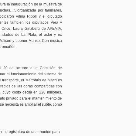
atura la inauguración de la muestra de
uchas…”, organizada por familiares,
iciparon Vilma Ripoll y el diputado
esentes también los diputados Vera y
e Once, Laura Ginzberg de APEMIA,
undados de La Plata, el actor y ex
 Pelicori y Leonor Manso. Con música
 Cromañón.
ó el 20 de octubre a la Comisión de
luar el funcionamiento del sistema de
 transporte, el Metrobús de Macri es
recios de las obras compartidas con
, cuyo costo oscila en 220 millones.
ato privado para el mantenimiento de
se necesita es ampliar el subte, como
en la Legislatura de una reunión para