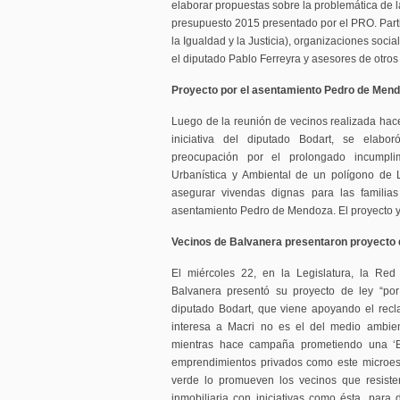
elaborar propuestas sobre la problemática de la
presupuesto 2015 presentado por el PRO. Partic
la Igualdad y la Justicia), organizaciones social
el diputado Pablo Ferreyra y asesores de otros
Proyecto por el asentamiento Pedro de Men
Luego de la reunión de vecinos realizada hace
iniciativa del diputado Bodart, se elabo
preocupación por el prolongado incumpl
Urbanística y Ambiental de un polígono de 
asegurar vivendas dignas para las familias
asentamiento Pedro de Mendoza. El proyecto ya
Vecinos de Balvanera presentaron proyecto 
El miércoles 22, en la Legislatura, la Re
Balvanera presentó su proyecto de ley “po
diputado Bodart, que viene apoyando el recla
interesa a Macri no es el del medio ambient
mientras hace campaña prometiendo una ‘B
emprendimientos privados como este microest
verde lo promueven los vecinos que resiste
inmobiliaria con iniciativas como ésta, par