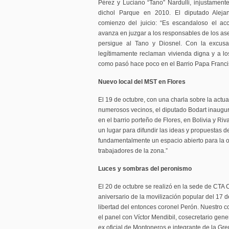
Pérez y Luciano “Tano” Nardulli, injustament
dichol Parque en 2010. El diputado Aleja
comienzo del juicio: “Es escandaloso el acc
avanza en juzgar a los responsables de los ases
persigue al Tano y Diosnel. Con la excusa
legítimamente reclaman vivienda digna y a los
como pasó hace poco en el Barrio Papa Franci
Nuevo local del MST en Flores
El 19 de octubre, con una charla sobre la actua
numerosos vecinos, el diputado Bodart inauguró
en el barrio porteño de Flores, en Bolivia y Ri
un lugar para difundir las ideas y propuestas de
fundamentalmente un espacio abierto para la o
trabajadores de la zona.”
Luces y sombras del peronismo
El 20 de octubre se realizó en la sede de CTA C
aniversario de la movilización popular del 17 d
libertad del entonces coronel Perón. Nuestro 
el panel con Víctor Mendibil, cosecretario gen
ex oficial de Montoneros e integrante de la Gr