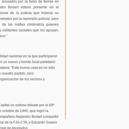
e acusados por la toma de tierras en
ndro Bodart estuvo presente en el
ionar de la justicia que todavía no
inatos por la represión policial, pero
 de las mafias criminaliza quienes
 militantes sociales que los apoyan,
sco.”
lidad nacional en la que participaron
 un nuevo y bonito local partidario
vadavia: “Esta nueva casa es no sólo
 nuestro partido, sino
rganización de los vecinos y
apital un exitoso debate por el 69º
e octubre de 1945, que logró la
compañero Alejandro Bodart compartió
eral de la FJA-CTA, y Eduardo Soares
emial de Abogados.