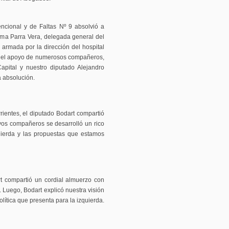
ncional y de Faltas Nº 9 absolvió a
ima Parra Vera, delegada general del
armada por la dirección del hospital
on el apoyo de numerosos compañeros,
Capital y nuestro diputado Alejandro
a absolución.
ientes, el diputado Bodart compartió
vos compañeros se desarrolló un rico
uierda y las propuestas que estamos
t compartió un cordial almuerzo con
Luego, Bodart explicó nuestra visión
olítica que presenta para la izquierda.