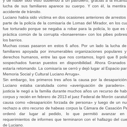
y de haber sido visto subiendo a un patrullero, gracias a la incans
lucha de sus familiares aparece su cuerpo. Y con él, la mentira
accidente de tránsito.
Luciano había sido víctima en dos ocasiones anteriores de arrestos
parte de la policía de la comisaría de Lomas del Mirador, en los cu
fue torturado porque se negaba a robar para la policía, lo que es
práctica común de la corrupta «bonaerense» con los pibes pobre
los barrios.
Muchas cosas pasaron en estos 6 años. Por un lado la lucha de
familiares apoyada por innumerables organizaciones populares 
derechos humanos, entre las que nos contamos, logró que 8 poli
sospechados fueran puestos en disponibilidad. Ahora Granados
estaría retomando. La comisaría se cerró y dejó lugar al Espacio par
Memoria Social y Cultural Luciano Arruga».
Sin embargo, los primeros tres años la causa por la desaparició
Luciano estaba caratulada como «averiguación de paradero».
justicia le negó a la familia durante muchos años un recurso de ha
corpus y recién en febrero de 2013 el juez Federal de Morón caratul
causa como «desaparición forzada de persona» y luego de un n
rechazo a otro recurso de habeas corpus la Cámara de Casación P
ordenó dar lugar al pedido, lo que permitió avanzar en 
requerimientos de informes que terminaron con el hallazgo del cu
de Luciano.