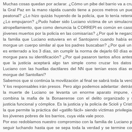
Muchas cosas quedan por aclarar. ¿Cómo un pibe del barrio va a cr
la Gral Paz en la mano rápida cuando tiene a pocos metros un pu
peatonal? ¿Lo hizo quizás huyendo de la policía, que lo tenía reten
¿Lo empujaron? ¿Pudo haber sido Luciano víctima de un simulacr
atropellamiento, que como denuncia la CORREPI es común en cas
jóvenes muertos por la policía en las comisarías? ¿Por qué le negar
la familia que Luciano estuviera en el Santojanni cuando había e
morgue un cuerpo similar al que los padres buscaban? ¿Por qué u
es enterrado a los 3 días, sin cumplir la norma de dejarlo 60 días e
morgue para su identificación? ¿Por qué pasaron tantos años ante
que la justicia aceptará algo tan simple como cruzar los dato
Luciano con las huellas dactilares del NN que tenían esos días e
morgue del Santollani?
Sabemos que si continúa la movilización al final se sabrá toda la ver
Y los responsables irán presos. Pero algo podemos adelantar: detrá
la muerte de Luciano se levanta un enorme aparato impune, 
combina la mafia de la Bonaerense con el delito organizado y
justicia funcional y cómplice. Es la justicia y la policía de Scioli y Crist
la que permite la práctica del «gatillo fácil» siendo víctimas privilegi
los jóvenes pobres de los barrios, cuya vida vale poco.
Por eso redoblamos nuestro compromiso con la familia de Luciano 
seguir luchando hasta que se sepa toda la verdad y se termine co