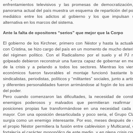
enfrentamientos televisivos y las promesas de democratización
panorama actual del país muestra un esquema de repartición del p
mediático entre los adictos al gobierno y los que impulsan 
alternativa en los marcos del sistema.
Ante la falta de opositores “serios” que mejor que la Corpo
El gobierno de los Kirchner, primero con Néstor y hasta la actual
con Cristina, se hizo cargo del país en un momento de mucho deter
del régimen político. Con el Radicalismo por el suelo y el PJ
golpeado debieron reconstruir una fuerza capaz de gobernar en m
de la crisis y a pelando a todos los sectores. Mientras los vie
económicos fueron favorables el montaje funcionó bastante b
sindicalistas, periodistas, políticos y “militantes” sociales, junto a arti
y diferentes personalidades fueron arrimándose al fogón de los am
del poder.
Pero cuando comenzaron las dificultades, la necesidad de const
enemigos poderosos y malvados que permitieran reafirmar 
posiciones propias fue transformándose en una necesidad cada
mayor. Con una oposición desarticulada y poco seria, el Grupo Cl
surgía como un enemigo interesante. Por eso, meses después de
el propio Néstor permitiera la fusión entre cablevision y Multicanal,
fortalecía el carácter monopólico de este medio, y en plena crisis co