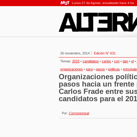
Lunes 27 de Agosto, actualizado hace 4 hs.
26 noviembre, 2014
Edición N° 631
Temas:
2015
•
candidatos
•
carlos
•
con
•
dan
•
el
•
organizaciones
•
para
•
pasos
•
politicas
•
principal
Organizaciones políti
pasos hacia un frente 
Carlos Frade entre sus
candidatos para el 20
Por:
Corresponsal