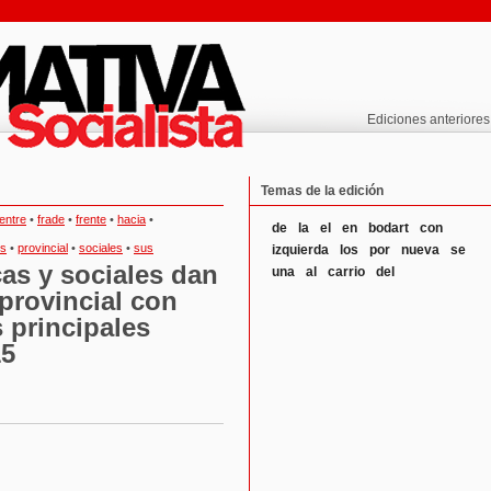
Ediciones anteriores
Temas de la edición
entre
•
frade
•
frente
•
hacia
•
de
la
el
en
bodart
con
es
•
provincial
•
sociales
•
sus
izquierda
los
por
nueva
se
cas y sociales dan
una
al
carrio
del
provincial con
 principales
15