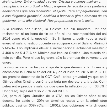
kirchnerismo. Entre navidad y reyes, Cristina y quienes aspiran a
reemplazarla como Scioli y Macri, trajeron de regalito unas paritarias
adelantadas que sólo ‘adelantan’ el ajuste. Para empaquetarnos, tie
a esa dirigencia gremial K, decidida a bancar el giro a derecha de «
gobierno, en el año electoral. Nos preparamos para la lucha.
A la reunión con Sileoni, la Celeste fue sin mandato. Por es
reclamaron ni un bono de fin de año ni una recomposición del sal
2014 como pidió la oposición. Se limitaron a pedir «que a parti
enero el salario testigo docente se equipare con el Salario Mínimo V
y Móvil». Eso implicaría elevar el inicial nacional actual del maestro 
4.400 a los $ 4.716 del Mínimo que impuso Cristina. Una miseria de
más por día. Pero ni eso lograron, sólo la promesa de volverse a ve
enero…
La disposición a pactar por abajo de lo que demanda la docencia 
enchalecar la lucha al fin del 2014 y en el inicio del 2015 de la CTE
los gremios docentes de la CGT Caló, cobra gravedad ya que en l
últimos años Cristina cerró la paritaria por decreto y a la baja. Con
pelea entre precios y salarios que ganó la inflación con un 38,5% 
Congreso), lejos del falso 23,9% del INDEK.
Así, para el Dpto. Jurídico de la CTA, en los últimos años el sal
docente ha caído un 20% en términos reales y, en la administra
pública, casi un 30% (Clarín, 18/01). Los gobiernos y la dirigenc