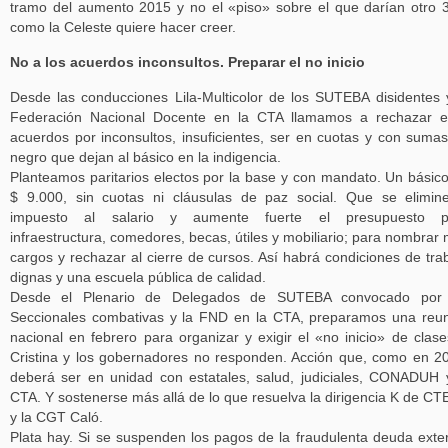
tramo del aumento 2015 y no el «piso» sobre el que darían otro
como la Celeste quiere hacer creer.
No a los acuerdos inconsultos. Preparar el no inicio
Desde las conducciones Lila-Multicolor de los SUTEBA disidentes 
Federación Nacional Docente en la CTA llamamos a rechazar e
acuerdos por inconsultos, insuficientes, ser en cuotas y con suma
negro que dejan al básico en la indigencia.
Planteamos paritarios electos por la base y con mandato. Un básic
$ 9.000, sin cuotas ni cláusulas de paz social. Que se elimin
impuesto al salario y aumente fuerte el presupuesto p
infraestructura, comedores, becas, útiles y mobiliario; para nombrar
cargos y rechazar al cierre de cursos. Así habrá condiciones de tra
dignas y una escuela pública de calidad.
Desde el Plenario de Delegados de SUTEBA convocado por 
Seccionales combativas y la FND en la CTA, preparamos una reu
nacional en febrero para organizar y exigir el «no inicio» de clase
Cristina y los gobernadores no responden. Acción que, como en 2
deberá ser en unidad con estatales, salud, judiciales, CONADUH 
CTA. Y sostenerse más allá de lo que resuelva la dirigencia K de C
y la CGT Caló.
Plata hay. Si se suspenden los pagos de la fraudulenta deuda exte