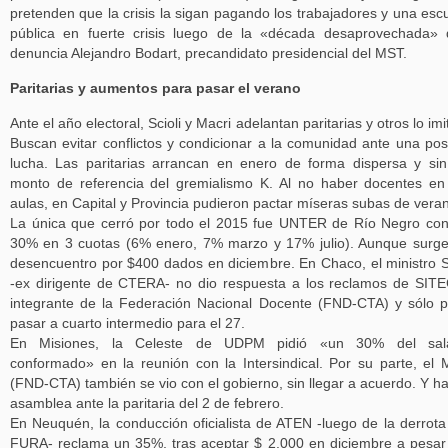
pretenden que la crisis la sigan pagando los trabajadores y una esc
pública en fuerte crisis luego de la «década desaprovechada»
denuncia Alejandro Bodart, precandidato presidencial del MST.
Paritarias y aumentos para pasar el verano
Ante el año electoral, Scioli y Macri adelantan paritarias y otros lo imi
Buscan evitar conflictos y condicionar a la comunidad ante una pos
lucha. Las paritarias arrancan en enero de forma dispersa y si
monto de referencia del gremialismo K. Al no haber docentes en
aulas, en Capital y Provincia pudieron pactar míseras subas de vera
La única que cerró por todo el 2015 fue UNTER de Río Negro co
30% en 3 cuotas (6% enero, 7% marzo y 17% julio). Aunque surg
desencuentro por $400 dados en diciembre. En Chaco, el ministro 
-ex dirigente de CTERA- no dio respuesta a los reclamos de SIT
integrante de la Federación Nacional Docente (FND-CTA) y sólo p
pasar a cuarto intermedio para el 27.
En Misiones, la Celeste de UDPM pidió «un 30% del sala
conformado» en la reunión con la Intersindical. Por su parte, el
(FND-CTA) también se vio con el gobierno, sin llegar a acuerdo. Y h
asamblea ante la paritaria del 2 de febrero.
En Neuquén, la conducción oficialista de ATEN -luego de la derrota
FURA- reclama un 35%, tras aceptar $ 2.000 en diciembre a pesar