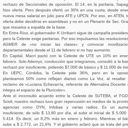
rechazo de Seccionales de oposición. El 14, en la paritaria, Sapa
hizo oferta. Pero después ofertó un 30% en una cuota, desde ene
nueva mesa salarial en julio para ATE y UPCN. Por eso, en ATEN, 
oferta debe decidirse en asambleas y no en un Plenario de Sec. Gra
que resuelva a espalda de la base.
En Entre Ríos, el gobernador K Urribarri sigue de campaña presidenc
pero la Celeste exige paritarias. Por eso impulsamos las resolucione
AGMER de «no iniciar las clases» y convocar movilizacio
departamentales desde el 11 de febrero si no hay aumento.
En Capital, Macri pactó con la Celeste de UTE un 10% en ene
febrero. Solo Ademys, conducción que integramos, consultó a la ba
rechazó por insuficiente, pidiendo $7.000 de básico y $ 11.000 de inic
En UEPC, Córdoba, la Celeste pide 36%, pero en la oposic
planteamos 50% como reflejan diarios como La Voz, al resaltar
reclamo de «Luciana Echevarría, referente de Alternativa Docente
integra el espacio de la Pluricolor».
Ante el inconsulto acuerdo entre la Celeste de SUTEBA, el FG
Scioli, nuestro rechazo tuvo gran repercusión en medios de la provin
agencias como DYN, Infobae y varias radios. Es un aume
insuficiente, de sólo $ 13,80 por día, al subir el inicial de $ 5.000
5.414. Es decir, un 8,2% más en enero y febrero. Mientras el bá
sube a $ 2.772, un 21,6%. Y el gobierno aclaró que se trata del pr