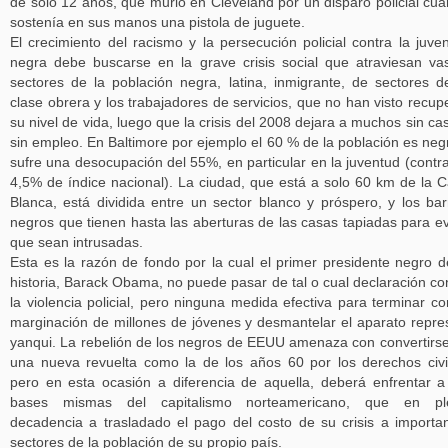
de sólo 12 años, que murió en Cleveland por un disparo policial cu
sostenía en sus manos una pistola de juguete.
El crecimiento del racismo y la persecución policial contra la juve
negra debe buscarse en la grave crisis social que atraviesan va
sectores de la población negra, latina, inmigrante, de sectores d
clase obrera y los trabajadores de servicios, que no han visto recup
su nivel de vida, luego que la crisis del 2008 dejara a muchos sin ca
sin empleo. En Baltimore por ejemplo el 60 % de la población es neg
sufre una desocupación del 55%, en particular en la juventud (contr
4,5% de índice nacional). La ciudad, que está a solo 60 km de la 
Blanca, está dividida entre un sector blanco y próspero, y los bar
negros que tienen hasta las aberturas de las casas tapiadas para ev
que sean intrusadas.
Esta es la razón de fondo por la cual el primer presidente negro d
historia, Barack Obama, no puede pasar de tal o cual declaración co
la violencia policial, pero ninguna medida efectiva para terminar co
marginación de millones de jóvenes y desmantelar el aparato repre
yanqui. La rebelión de los negros de EEUU amenaza con convertirs
una nueva revuelta como la de los años 60 por los derechos civi
pero en esta ocasión a diferencia de aquella, deberá enfrentar a
bases mismas del capitalismo norteamericano, que en pl
decadencia a trasladado el pago del costo de su crisis a importa
sectores de la población de su propio país.