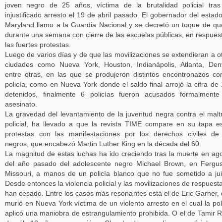
joven negro de 25 años, víctima de la brutalidad policial tra
injustificado arresto el 19 de abril pasado. El gobernador del estad
Maryland llamo a la Guardia Nacional y se decretó un toque de q
durante una semana con cierre de las escuelas públicas, en respues
las fuertes protestas.
Luego de varios días y de que las movilizaciones se extendieran a o
ciudades como Nueva York, Houston, Indianápolis, Atlanta, Den
entre otras, en las que se produjeron distintos encontronazos co
policía, como en Nueva York donde el saldo final arrojó la cifra de
detenidos, finalmente 6 policías fueron acusados formalment
asesinato.
La gravedad del levantamiento de la juventud negra contra el malt
policial, ha llevado a que la revista TIME compare en su tapa e
protestas con las manifestaciones por los derechos civiles de
negros, que encabezó Martin Luther King en la década del 60.
La magnitud de estas luchas ha ido creciendo tras la muerte en ag
del año pasado del adolescente negro Michael Brown, en Fergu
Missouri, a manos de un policía blanco que no fue sometido a jui
Desde entonces la violencia policial y las movilizaciones de respuest
han cesado. Entre los casos más resonantes está el de Eric Garner,
murió en Nueva York víctima de un violento arresto en el cual la pol
aplicó una maniobra de estrangulamiento prohibida. O el de Tamir R