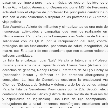
pasar un domingo a puro mate y música, se lucieron los jóvenes d
Trova Azul y Latido Americano. Organizado por el MST de Pergamino
actividad tuvo el objetivo de proclamar los principales candidatos d
lista con la cual saldremos a disputar en las próximas PASO frente 
vieja política.
Esta Asamblea Abierta de militantes y simpatizantes es una más de
numerosas actividades y campañas que venimos realizando en 
últimos meses: Campaña por la Emergencia en Violencia de Género
solidaridad con los QOM, por la recuperación del Tren, contra
privilegios de los funcionarios, por temas de salud, inseguridad, 2
marzo, etc. Es a partir de ese dinamismo que nos estamos rodeand
valiosos candidatos.
La lista la encabezan Luis “Luly” Peralta a Intendente (Profeso
música y referente de la Izquierda local). Clarisa Sosa (Activista por
derechos de género), Nancy Freyre (Enfermera de ATE) y Pachy R
(reconocido locutor y defensor de los derechos aborígenes) 
concejales. La lista de Consejeros escolares la encabezará Ara
Chemes (Delegada de Suteba y defensora de los derechos animal
Para la lista de Senadores Provinciales por la 2da Sección elect
contamos con Matilde Bilicich (Editora de una revista de diversos t
y especialista en legislación). Una Lista de lujo acompañada
trabajadores de la salud, docentes, metalúrgicos, estudiantes, arti