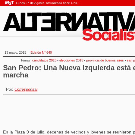
Lunes 27 de Agosto, actualizado hace 4 hs.
13 mayo, 2015
Edición N° 640
Temas:
candidatos 2015
•
elecciones 2015
•
provincia de buenos aires
•
san 
San Pedro: Una Nueva Izquierda está 
marcha
Por:
Corresponsal
En la Plaza 9 de julio, decenas de vecinos y jóvenes se reunieron 