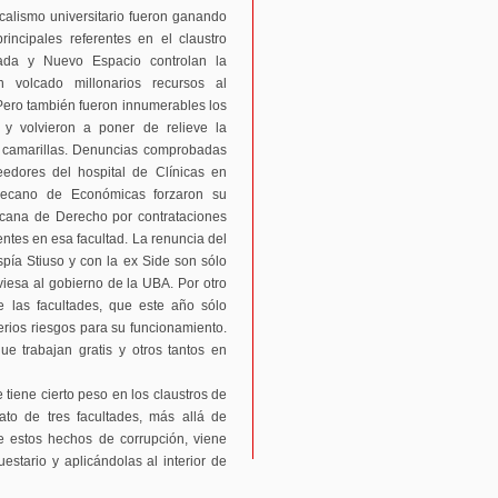
dicalismo universitario fueron ganando
incipales referentes en el claustro
rada y Nuevo Espacio controlan la
 volcado millonarios recursos al
. Pero también fueron innumerables los
y volvieron a poner de relieve la
s camarillas. Denuncias comprobadas
eedores del hospital de Clínicas en
Decano de Económicas forzaron su
ecana de Derecho por contrataciones
entes en esa facultad. La renuncia del
spía Stiuso y con la ex Side son sólo
viesa al gobierno de la UBA. Por otro
e las facultades, que este año sólo
ios riesgos para su funcionamiento.
e trabajan gratis y otros tantos en
e tiene cierto peso en los claustros de
ato de tres facultades, más allá de
 estos hechos de corrupción, viene
estario y aplicándolas al interior de