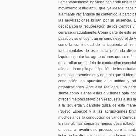
Lamentablemente, no viene habiendo una respu
movimiento estudiantil, que ya desde hace 
alarmante vaciándose de contenido la participa
las movilizaciones brillan por su ausencia.
década con la recuperación de los Centros y
cerrarse gradualmente. Como parte de esto se
pasado y se encuentran en serio riesgo el de Ve
como la continuidad de la izquierda al fr
fundamentales de esto es la profunda divisi
izquierda, entre las agrupaciones que se refere
desarrollan un modelo de conducción esencialm
alientan la amplia participación de los estudi
y otras independientes y no tanto que si bien 
conducción, no apuestan a la unidad y pri
organizaciones. Ante esta realidad, una par
siente como ajenas estas divisiones opta po
ofrecen mejores servicios y respuestas a sus 
a la izquierda y dándole quizá de esta mane
(Nuevo Espacio) y a las agrupaciones kirc
muchos años, la conducción de varios Centros 
En las últimas semanas hemos desarrollado 
empezar a revertir este proceso, pero lament
listas en las distintas facultades todo parece i