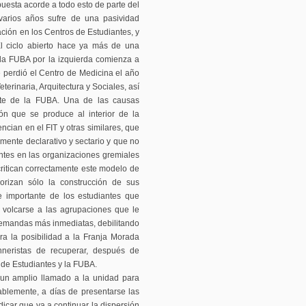
esta acorde a todo esto de parte del
varios años sufre de una pasividad
ción en los Centros de Estudiantes, y
 El ciclo abierto hace ya más de una
 la FUBA por la izquierda comienza a
 perdió el Centro de Medicina el año
terinaria, Arquitectura y Sociales, así
ente de la FUBA. Una de las causas
ón que se produce al interior de la
ncian en el FIT y otras similares, que
ente declarativo y sectario y que no
antes en las organizaciones gremiales
critican correctamente este modelo de
orizan sólo la construcción de sus
te importante de los estudiantes que
r volcarse a las agrupaciones que le
demandas más inmediatas, debilitando
ra la posibilidad a la Franja Morada
hneristas de recuperar, después de
de Estudiantes y la FUBA.
un amplio llamado a la unidad para
ablemente, a días de presentarse las
ndicar que va a continuar la dispersión