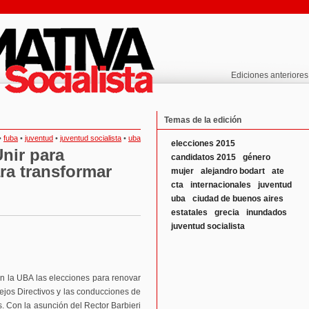
Ediciones anteriores
Temas de la edición
•
fuba
•
juventud
•
juventud socialista
•
uba
elecciones 2015
nir para
candidatos 2015
género
ara transformar
mujer
alejandro bodart
ate
cta
internacionales
juventud
uba
ciudad de buenos aires
estatales
grecia
inundados
juventud socialista
en la UBA las elecciones para renovar
ejos Directivos y las conducciones de
s. Con la asunción del Rector Barbieri