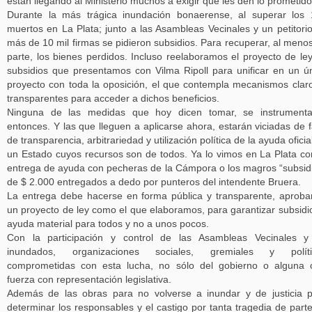
están llegando al Ministerio muchos a exigir que les den lo prometi
Durante la más trágica inundación bonaerense, al superar los
muertos en La Plata; junto a las Asambleas Vecinales y un petitori
más de 10 mil firmas se pidieron subsidios. Para recuperar, al meno
parte, los bienes perdidos. Incluso reelaboramos el proyecto de le
subsidios que presentamos con Vilma Ripoll para unificar en un ú
proyecto con toda la oposición, el que contempla mecanismos clar
transparentes para acceder a dichos beneficios.
Ninguna de las medidas que hoy dicen tomar, se instrumenta
entonces. Y las que lleguen a aplicarse ahora, estarán viciadas de f
de transparencia, arbitrariedad y utilización política de la ayuda oficia
un Estado cuyos recursos son de todos. Ya lo vimos en La Plata co
entrega de ayuda con pecheras de la Cámpora o los magros “subsid
de $ 2.000 entregados a dedo por punteros del intendente Bruera.
La entrega debe hacerse en forma pública y transparente, aprob
un proyecto de ley como el que elaboramos, para garantizar subsidi
ayuda material para todos y no a unos pocos.
Con la participación y control de las Asambleas Vecinales y
inundados, organizaciones sociales, gremiales y políti
comprometidas con esta lucha, no sólo del gobierno o alguna 
fuerza con representación legislativa.
Además de las obras para no volverse a inundar y de justicia 
determinar los responsables y el castigo por tanta tragedia de part