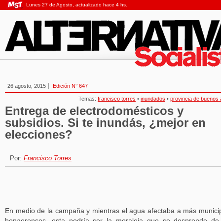
Lunes 27 de Agosto, actualizado hace 4 hs.
26 agosto, 2015
Edición N° 647
Temas:
francisco torres
•
inundados
•
provincia de buenos 
Entrega de electrodomésticos y
subsidios. Si te inundás, ¿mejor en
elecciones?
Por:
Francisco Torres
En medio de la campaña y mientras el agua afectaba a más munici
bonaerenses, esta podría ser la moraleja que se desprende de