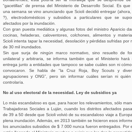
“gacetillas” de prensa del Ministerio de Desarrollo Social. Es que
una semana se vino anunciando que Scioli decidió entregar (ahora, 
?), electrodomésticos y subsidios a particulares que se sup
afectados por la inundación.
Con gran puesta mediática y algunas fotos del ministro Aparicio d
cocinas, heladeras, caloventores, colchones, alimentos y materia
Scioli intenta tapar la necesidad, desolación y pérdidas sufridas por
de 30 mil inundados.
Sin que surja de ningún marco normativo, sino resuelto de f
unilateral y arbitraria, se informa también que el Ministerio hará
entrega junto a entidades que tampoco se sabe cuáles son ni cómo
convocaron. Se habla de “la Cruz Roja, Boy Scouts y diver
agrupaciones y ONG”, pero sin informar cuáles serían ni quién
controlaría.
No al uso electoral de la necesidad. Ley de subsidios ya
Lo más escandaloso es que, para hacer los relevamientos, sólo ma
Trabajadoras Sociales a Luján, cuando los distritos afectados pas
de 39 a 50 desde que Scioli volvió de su escandaloso viaje a Europ
plena inundación. Además, en 2013 también se hicieron esos inform
los anunciados subsidios de $ 7.000 nunca fueron entregados. Por 