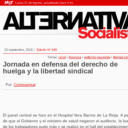
Lunes 27 de Agosto, actualizado hace 4 hs.
23 septiembre, 2015
Edición N° 649
Temas:
cicop
•
fesprosa
•
guillermo pacagnini
•
libertad si
Jornada en defensa del derecho de
huelga y la libertad sindical
Por:
Corresponsal
El panel central se hizo en el Hospital Vera Barros de La Rioja. A p
de que el Gobierno y el ministro de salud negaron el auditorio, la fu
de los trabajadores pudo más y se realizó en el hall del establecimien