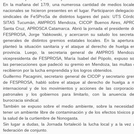
En la mañana del 17/9, una numerosa cantidad de medios local
nacionales se hicieron presentes en el lugar. Participaron delegaci
sindicales de FeSProSa de distintos lugares del país: UTS Córd
SITAS Tucumán, AMPROS Mendoza, CICOP Buenos Aires, APR
Santa Cruz, APROSCA Catamarca. Abrió la jornada el presidente d
FESPROSA, Jorge Yabkowski, y acercaron su saludo los secreta
generales de distintos gremios estatales locales. En la apertur
planteó la situación sanitaria y el ataque al derecho de huelga e
provincia. Luego, la secretaria general de AMPROS Mendoz
vicepresidenta de FESPROSA, María Isabel del Pópolo, expuso s
las persecuciones que padeció su gremio en Mendoza, las multas
recibieron por la lucha emprendida y los logros obtenidos.
Guillermo Pacagnini, secretario general de CICOP y secretario gre
de FESPROSA, habló sobre el ataque al derecho de huelga a n
internacional y de los movimientos y acciones de las corporaci
patronales y los gobiernos para limitarlo, con la anuencia d
burocracia sindical.
También se expuso sobre el medio ambiente, sobre la necesida
tener un ambiente libre de contaminación y de los efectos tóxicos 
la salud de la curtiembre de Nonogasta.
Sin lugar a dudas, la Jornada fortaleció la lucha local y a la vez 
federación de conjunto.