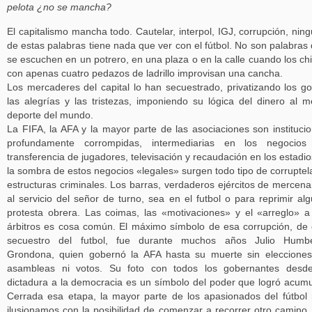
pelota ¿no se mancha?
El capitalismo mancha todo. Cautelar, interpol, IGJ, corrupción, nin
de estas palabras tiene nada que ver con el fútbol. No son palabras
se escuchen en un potrero, en una plaza o en la calle cuando los ch
con apenas cuatro pedazos de ladrillo improvisan una cancha.
Los mercaderes del capital lo han secuestrado, privatizando los go
las alegrías y las tristezas, imponiendo su lógica del dinero al m
deporte del mundo.
La FIFA, la AFA y la mayor parte de las asociaciones son instituci
profundamente corrompidas, intermediarias en los negocios
transferencia de jugadores, televisación y recaudación en los estadio
la sombra de estos negocios «legales» surgen todo tipo de corruptel
estructuras criminales. Los barras, verdaderos ejércitos de mercena
al servicio del señor de turno, sea en el futbol o para reprimir al
protesta obrera. Las coimas, las «motivaciones» y el «arreglo» a
árbitros es cosa común. El máximo símbolo de esa corrupción, de
secuestro del futbol, fue durante muchos años Julio Humbe
Grondona, quien gobernó la AFA hasta su muerte sin elecciones
asambleas ni votos. Su foto con todos los gobernantes desde
dictadura a la democracia es un símbolo del poder que logró acumu
Cerrada esa etapa, la mayor parte de los apasionados del fútbol
ilusionamos con la posibilidad de comenzar a recorrer otro camino.