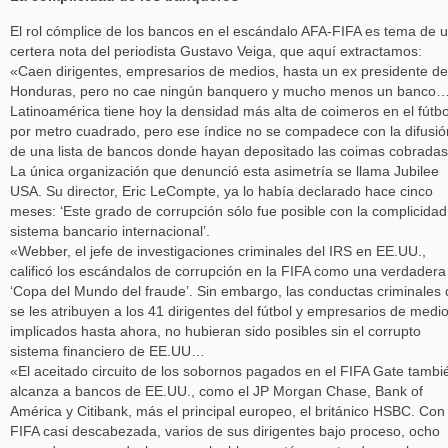
El rol cómplice de los bancos en el escándalo AFA-FIFA es tema de 
certera nota del periodista Gustavo Veiga, que aquí extractamos:
«Caen dirigentes, empresarios de medios, hasta un ex presidente de
Honduras, pero no cae ningún banquero y mucho menos un banco
Latinoamérica tiene hoy la densidad más alta de coimeros en el fútbo
por metro cuadrado, pero ese índice no se compadece con la difusió
de una lista de bancos donde hayan depositado las coimas cobradas
La única organización que denunció esta asimetría se llama Jubilee
USA. Su director, Eric LeCompte, ya lo había declarado hace cinco
meses: ‘Este grado de corrupción sólo fue posible con la complicidad
sistema bancario internacional’.
«Webber, el jefe de investigaciones criminales del IRS en EE.UU.,
calificó los escándalos de corrupción en la FIFA como una verdadera
‘Copa del Mundo del fraude’. Sin embargo, las conductas criminales
se les atribuyen a los 41 dirigentes del fútbol y empresarios de medi
implicados hasta ahora, no hubieran sido posibles sin el corrupto
sistema financiero de EE.UU…
«El aceitado circuito de los sobornos pagados en el FIFA Gate tambi
alcanza a bancos de EE.UU., como el JP Morgan Chase, Bank of
América y Citibank, más el principal europeo, el británico HSBC. Con 
FIFA casi descabezada, varios de sus dirigentes bajo proceso, ocho